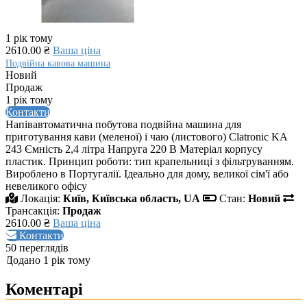
1 рік тому
2610.00 ₴
Ваша ціна
Подвійна кавова машина
Новий
Продаж
1 рік тому
Контакти
Напівавтоматична побутова подвійна машина для
приготування кави (меленої) і чаю (листового) Clatronic KA
243 Ємність 2,4 літра Напруга 220 В Матеріал корпусу
пластик. Принцип роботи: тип крапельниці з фільтруванням.
Вироблено в Португалії. Ідеально для дому, великої сім'ї або
невеликого офісу
Локація:
Київ, Київська область, UA
Стан:
Новий
Трансакція:
Продаж
2610.00 ₴
Ваша ціна
Контакти
50 переглядів
Додано 1 рік тому
Коментарі