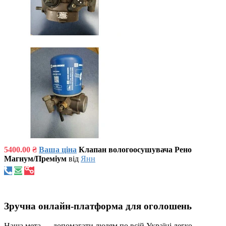
5400.00 ₴
Ваша ціна
Клапан вологоосушувача Рено
Магнум/Преміум
від
Янн
Зручна онлайн-платформа для оголошень
Наша мета — допомагати людям по всій Україні легко