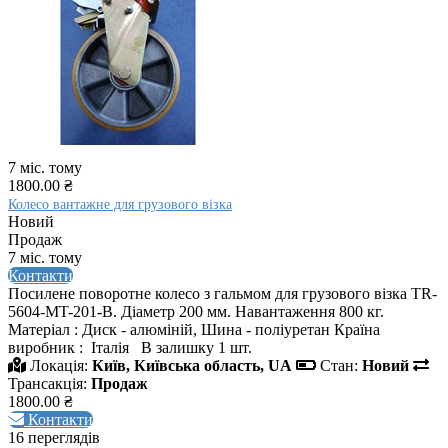
7 міс. тому
1800.00 ₴
Колесо вантажне для грузового візка
Новий
Продаж
7 міс. тому
Контакти
Посилене поворотне колесо з гальмом для грузового візка TR-
5604-MT-201-B. Діаметр 200 мм. Навантаження 800 кг.
Матеріал : Диск - алюміній, Шина - поліуретан Країна
виробник : Італія В залишку 1 шт.
Локація:
Київ, Київська область, UA
Стан:
Новий
Трансакція:
Продаж
1800.00 ₴
Контакти
16 переглядів