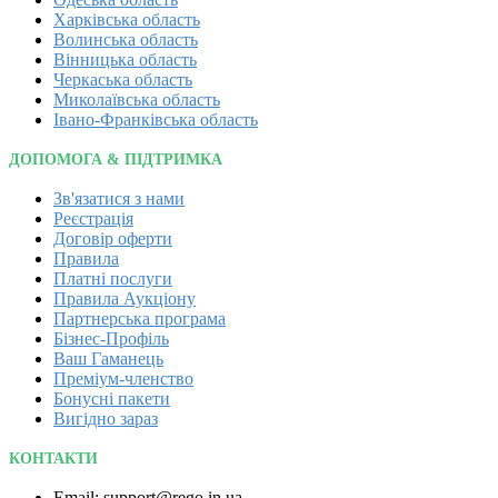
Харківська область
Волинська область
Вінницька область
Черкаська область
Миколаївська область
Івано-Франківська область
ДОПОМОГА & ПІДТРИМКА
Зв'язатися з нами
Реєстрація
Договір оферти
Правила
Платні послуги
Правила Аукціону
Партнерська програма
Бізнес-Профіль
Ваш Гаманець
Преміум-членство
Бонусні пакети
Вигідно зараз
КОНТАКТИ
Email: support@rego.in.ua