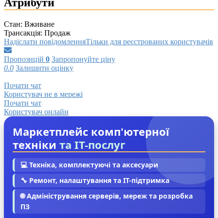
Атрибути
Стан:
Вживане
Трансакція:
Продаж
Надіслати повідомлення
Тільки для реєстрованих користувачів
Пропозицій
0
Запропонуйте ціну
0.0
Залишити оцінку
Почати чат
Користувач не в мережі
Почати чат
Користувач онлайн
Маркетплейс комп'ютерної
техніки
та IT-послуг
💻 Техніка, комплектуючі та аксесуари
🔧 Ремонт, налаштування та IT-підтримка
🌐 Адміністрування серверів, мереж та розробка
ПЗ