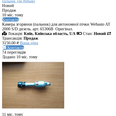
Пальник для Webasto
Новий
Продаж
10 міс. тому
Контакти
Камера згоряння (пальник) для автономної пічки Webasto AT
2000 S/D дизель. арт. 65306В Оригінал.
Локація:
Київ, Київська область, UA
Стан:
Новий
Трансакція:
Продаж
3150.00 ₴
Ваша ціна
Контакти
74 переглядів
Додано 10 міс. тому
11 міс. тому