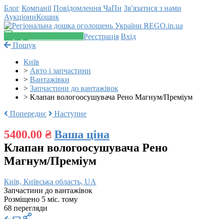
Блог
Компанії
Повідомлення
ЧаПи
Зв'язатися з нами
Аукціони
Кошик
Додати оголошення
Реєстрація
Вхід
Пошук
Київ
>
Авто і запчастини
>
Вантажівки
>
Запчастини до вантажівок
>
Клапан вологоосушувача Рено Магнум/Преміум
Попереднє
Наступне
5400.00 ₴
Ваша ціна
Клапан вологоосушувача Рено
Магнум/Преміум
Київ, Київська область, UA
Запчастини до вантажівок
Розміщено 5 міс. тому
68 перегляди