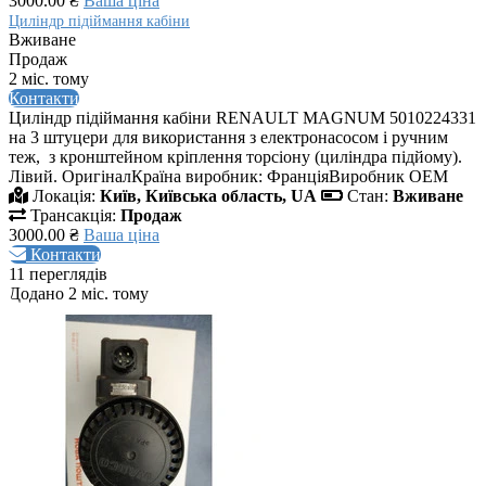
3000.00 ₴
Ваша ціна
Циліндр підіймання кабіни
Вживане
Продаж
2 міс. тому
Контакти
Циліндр підіймання кабіни RENAULT MAGNUM 5010224331
на 3 штуцери для використання з електронасосом і ручним
теж, з кронштейном кріплення торсіону (циліндра підйому).
Лівий. ОригіналКраїна виробник: ФранціяВиробник ОЕМ
Локація:
Київ, Київська область, UA
Стан:
Вживане
Трансакція:
Продаж
3000.00 ₴
Ваша ціна
Контакти
11 переглядів
Додано 2 міс. тому