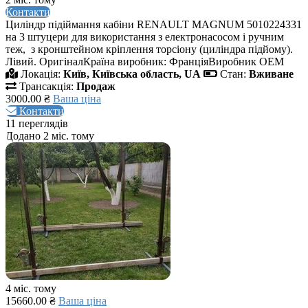
Контакти
Циліндр підіймання кабіни RENAULT MAGNUM 5010224331
на 3 штуцери для використання з електронасосом і ручним
теж, з кронштейном кріплення торсіону (циліндра підйому).
Лівий. ОригіналКраїна виробник: ФранціяВиробник ОЕМ
Локація:
Київ, Київська область, UA
Стан:
Вживане
Трансакція:
Продаж
3000.00 ₴
Ваша ціна
Контакти
11 переглядів
Додано 2 міс. тому
4 міс. тому
15660.00 ₴
Ваша ціна