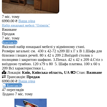
7 міс. тому
6990.00 ₴
Ваша ціна
Набір юнацької мебелі "Олімпік"
Вживане
Продаж
7 міс. тому
Контакти
Якісний набір юнацької мебелі у відмінному стані.
Розміри загальні: см. 430 х 42-72 х209 Ш х Г х В 1.Шафа для
білизни і інших речей. 80 х 42 х 209 2.Виїздий столик з
полицями і закритою шафкою. 3.Пенал. 42 х 42 х 209 4.Стіл з
виїздною тумбою. 120 х79 х 80 5. Шафа платяна. 100 х 60 х
209 Всі характеристики і...
Локація:
Київ, Київська область, UA
Стан:
Вживане
Трансакція:
Продаж
6990.00 ₴
Ваша ціна
Контакти
47 переглядів
Додано 7 міс. тому