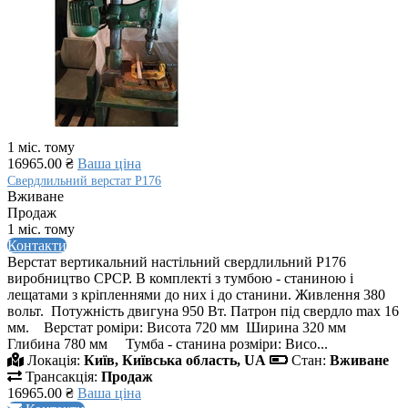
1 міс. тому
16965.00 ₴
Ваша ціна
Свердлильний верстат Р176
Вживане
Продаж
1 міс. тому
Контакти
Верстат вертикальний настільний свердлильний Р176
виробництво СРСР. В комплекті з тумбою - станиною і
лещатами з кріпленнями до них і до станини. Живлення 380
вольт. Потужність двигуна 950 Вт. Патрон під свердло max 16
мм. Верстат роміри: Висота 720 мм Ширина 320 мм
Глибина 780 мм Тумба - станина розміри: Висо...
Локація:
Київ, Київська область, UA
Стан:
Вживане
Трансакція:
Продаж
16965.00 ₴
Ваша ціна