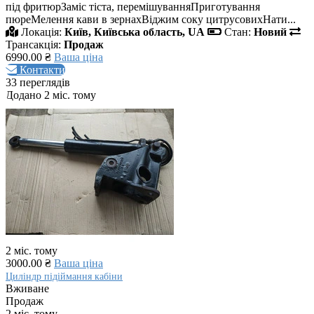
під фритюрЗаміс тіста, перемішуванняПриготування
пюреМелення кави в зернахВіджим соку цитрусовихНати...
Локація:
Київ, Київська область, UA
Стан:
Новий
Трансакція:
Продаж
6990.00 ₴
Ваша ціна
Контакти
33 переглядів
Додано 2 міс. тому
2 міс. тому
3000.00 ₴
Ваша ціна
Циліндр підіймання кабіни
Вживане
Продаж
2 міс. тому