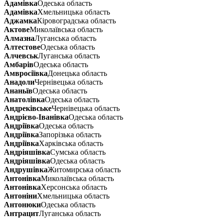
Адамівка
Одеська область
Адамівка
Хмельницька область
Аджамка
Кіровоградська область
Актове
Миколаївська область
Алмазна
Луганська область
Алтестове
Одеська область
Алчевськ
Луганська область
Амбарів
Одеська область
Амвросіївка
Донецька область
Анадоли
Чернівецька область
Ананьїв
Одеська область
Анатолівка
Одеська область
Андреківське
Чернівецька область
Андрієво-Іванівка
Одеська область
Андріївка
Одеська область
Андріївка
Запорізька область
Андріївка
Харківська область
Андріяшівка
Сумська область
Андріяшівка
Одеська область
Андрушівка
Житомирська область
Антонівка
Миколаївська область
Антонівка
Херсонська область
Антоніни
Хмельницька область
Антонюки
Одеська область
Антрацит
Луганська область