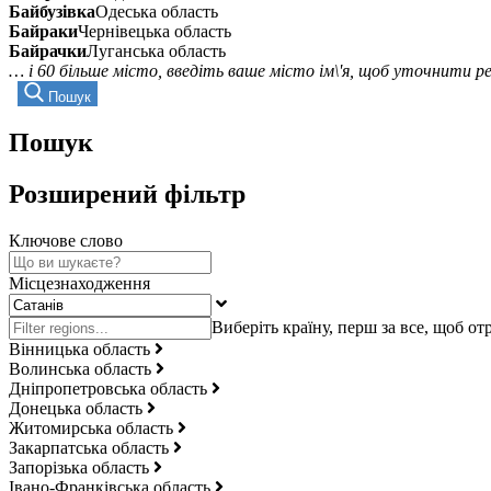
Байбузівка
Одеська область
Байраки
Чернівецька область
Байрачки
Луганська область
… і 60 більше місто, введіть ваше місто ім\'я, щоб уточнити 
Пошук
Пошук
Розширений фільтр
Ключове слово
Місцезнаходження
Вінницька область
Волинська область
Дніпропетровська область
Донецька область
Житомирська область
Закарпатська область
Запорізька область
Івано-Франківська область