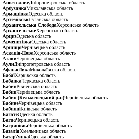
Апостолове
Дніпропетровська область
Арбузинка
Миколаївська область
Армашівка
Одеська область
Артемівськ
Луганська область
Архангельська Слобода
Херсонська область
Архангельське
Херсонська область
Арциз
Одеська область
Арчепитівка
Одеська область
Аршиця
Чернівецька область
Асканія-Нова
Херсонська область
Атаки
Чернівецька область
Аули
Дніпропетровська область
Афанасіївка
Миколаївська область
Бабаї
Харківська область
Бабанка
Черкаська область
Бабин
Рівненська область
Бабин
Чернівецька область
Бабин (Кельменецький р-н)
Чернівецька область
Бабине
Чернівецька область
Бабинці
Київська область
Багате
Одеська область
Багна
Чернівецька область
Багринівка
Чернівецька область
Базалія
Хмельницька область
Базар\'янка
Одеська область