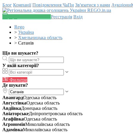
Блог
Компанії
Повідомлення
ЧаПи
Зв'язатися з нами
Аукціони
Додати оголошення
Реєстрація
Вхід
Rego
>
Україна
>
Хмельницька область
>
Сатанів
Що ви шукаєте?
У якій категорії?
Фильтри
Де шукати?
Авангард
Одеська область
Августівка
Одеська область
Авдіївка
Донецька область
Авіаторське
Дніпропетровська область
Агафіївка
Одеська область
Агрономія
Миколаївська область
Адамівка
Миколаївська область