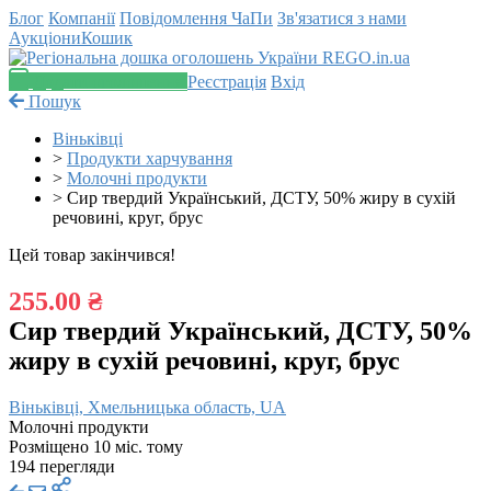
Блог
Компанії
Повідомлення
ЧаПи
Зв'язатися з нами
Аукціони
Кошик
Додати оголошення
Реєстрація
Вхід
Пошук
Віньківці
>
Продукти харчування
>
Молочні продукти
>
Сир твердий Український, ДСТУ, 50% жиру в сухій
речовині, круг, брус
Цей товар закінчився!
255.00 ₴
Сир твердий Український, ДСТУ, 50%
жиру в сухій речовині, круг, брус
Віньківці, Хмельницька область, UA
Молочні продукти
Розміщено 10 міс. тому
194 перегляди