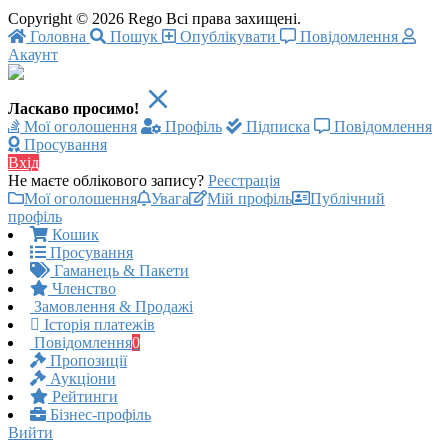
Copyright © 2026 Rego Всі права захищені.
Головна
Пошук
Опублікувати
Повідомлення
Акаунт
Ласкаво просимо!
Мої оголошення
Профіль
Підписка
Повідомлення
Просування
Вхід
Не маєте облікового запису?
Реєстрація
Мої оголошення
Увага
Мій профіль
Публічний
профіль
Кошик
Просування
Гаманець & Пакети
Членство
Замовлення & Продажі
Історія платежів
Повідомлення
0
Пропозиції
Аукціони
Рейтинги
Бізнес-профіль
Вийти