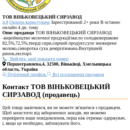
ТОВ ВІНЬКОВЕЦЬКИЙ СИРЗАВОД
4.8
Оцініть користувача
Зареєстрований 2+ роки
В останнє
онлайн 4 дн. тому
Опис продавця
ТОВ ВІНЬКОВЕЦЬКИЙ СИРЗАВОД
-виробництво молочної продукції:масло солодковершкове
82,5%,72,5%,тверді сири,сирний продукт,сухе знежирене
молоко,сиворотка суха демірілізована.Внутрішній
ринок,експорт.
Увійдіть, щоб показати номер
Першотравнева,4, 32500, Віньківці, Хмельницька
область, Україна
Публічний профіль
Всі оголошення продавця
Контакт ТОВ ВІНЬКОВЕЦЬКИЙ
СИРЗАВОД (продавець)
Цей товар закінчився, ви не можете зв'язатися з продавцем.
Щоб захистити від заборонених заходів, ми можемо
перевірити ваше повідомлення, перш ніж отримає одержувач,
і, якщо це необхідно, заблокувати його.