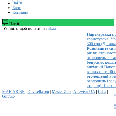
ЧаПи
Блог
Компанії
Чат
Увійдіть, щоб почати чат
Вхід
Партнерська про
користувача!
Уваг
300 грн (Детально
Розвивайте свій б
рік ви отримаєте 
оголошень та залу
бонусних коштів
вигідний Пакет Б
ваших позицій на 
оголошень!
Розмі
оголошень і залуч
сторінці Платні п
MAFIARISE
|
Devisell.com
|
Master Zoo
|
Answear UA
|
Laba
|
R
Giftmio
Ц
Д