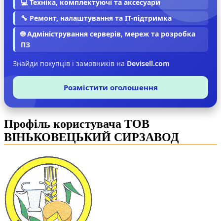
💻 Техніка, комплектуючі та аксесуари
🔧 Ремонт, налаштування та IT-підтримка
🌐 Адміністрування серверів, мереж та розробка
ПЗ
Знайди покупців і замовників на
Devisell.com
Розмістити оголошення
Профіль користувача ТОВ
ВІНЬКОВЕЦЬКИЙ СИРЗАВОД