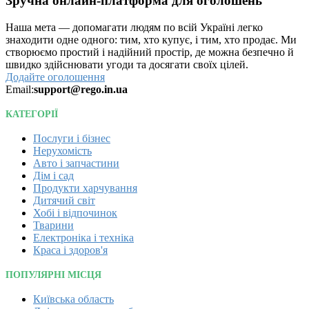
Зручна онлайн-платформа для оголошень
Наша мета — допомагати людям по всій Україні легко
знаходити одне одного: тим, хто купує, і тим, хто продає. Ми
створюємо простий і надійний простір, де можна безпечно й
швидко здійснювати угоди та досягати своїх цілей.
Додайте оголошення
Email:
support@rego.in.ua
КАТЕГОРІЇ
Послуги і бізнес
Нерухомість
Авто і запчастини
Дім і сад
Продукти харчування
Дитячий світ
Хобі і відпочинок
Тварини
Електроніка і техніка
Краса і здоров'я
ПОПУЛЯРНІ МІСЦЯ
Київська область