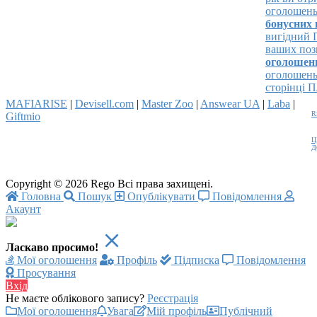
оголошень та
бонусних к
вигідний Па
ваших позиці
оголошень!
оголошень і
сторінці Пла
MAFIARISE
|
Devisell.com
|
Master Zoo
|
Answear UA
|
Laba
|
R
Giftmio
Ц
Д
Copyright © 2026 Rego Всі права захищені.
Головна
Пошук
Опублікувати
Повідомлення
Акаунт
Ласкаво просимо!
Мої оголошення
Профіль
Підписка
Повідомлення
Просування
Вхід
Не маєте облікового запису?
Реєстрація
Мої оголошення
Увага
Мій профіль
Публічний