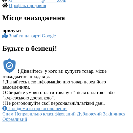
kr************@*****.com
Профіль продавця
Місце знаходження
прилуки
Знайти на карті Google
Будьте в безпеці!
!
Дізнайтесь, у кого ви купуєте товар, місце
знаходження продавця.
!
Дізнайтесь всю інформацію про товар перед його
замовленням.
!
Обирайте умови оплати товару з "після оплатою" або
"кур'єрською доставкою".
!
Не розголошуйте свої персональні/платіжні дані.
Повідомити про оголошення
Спам
Неправильно класифікований
Дублюючий
Закінчився
Образливий