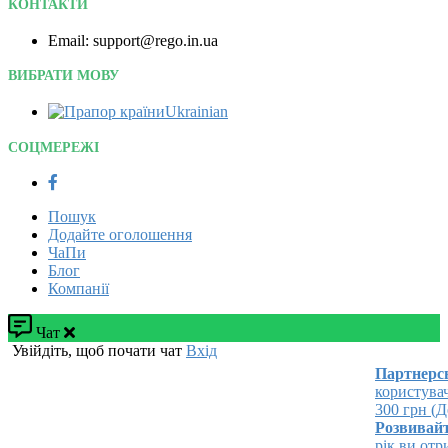
КОНТАКТИ
Email: support@rego.in.ua
ВИБРАТИ МОВУ
Ukrainian‎
СОЦМЕРЕЖІ
Пошук
Додайте оголошення
ЧаПи
Блог
Компанії
Чат
Увійдіть, щоб почати чат
Вхід
Партнерськ
користувача
300 грн (Дет
Розвивайте 
рік ви отри