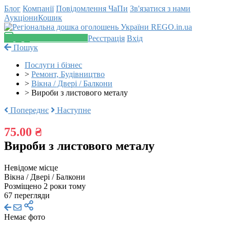
Блог
Компанії
Повідомлення
ЧаПи
Зв'язатися з нами
Аукціони
Кошик
Додати оголошення
Реєстрація
Вхід
Пошук
Послуги і бізнес
>
Ремонт, Будівництво
>
Вікна / Двері / Балкони
>
Вироби з листового металу
Попереднє
Наступне
75.00 ₴
Вироби з листового металу
Невідоме місце
Вікна / Двері / Балкони
Розміщено 2 роки тому
67 перегляди
Немає фото