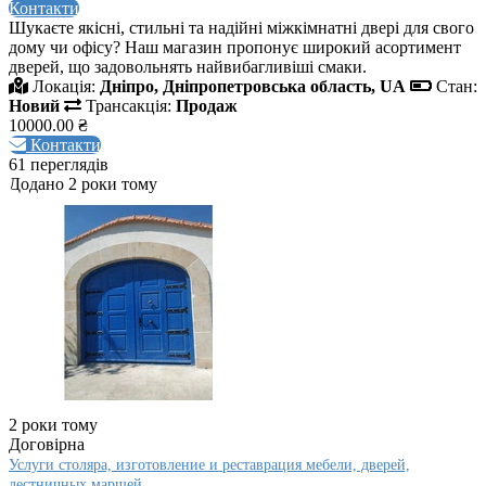
Контакти
Шукаєте якісні, стильні та надійні міжкімнатні двері для свого
дому чи офісу? Наш магазин пропонує широкий асортимент
дверей, що задовольнять найвибагливіші смаки.
Локація:
Дніпро, Дніпропетровська область, UA
Стан:
Новий
Трансакція:
Продаж
10000.00 ₴
Контакти
61 переглядів
Додано 2 роки тому
2 роки тому
Договірна
Услуги столяра, изготовление и реставрация мебели, дверей,
лестничных маршей..