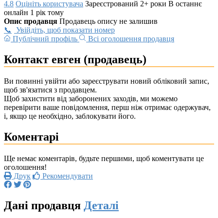
4.8
Оцініть користувача
Зареєстрований 2+ роки
В останнє
онлайн 1 рік тому
Опис продавця
Продавець опису не залишив
Увійдіть, щоб показати номер
Публічний профіль
Всі оголошення продавця
Контакт евген (продавець)
Ви повинні увійти або зареєструвати новий обліковий запис,
щоб зв'язатися з продавцем.
Щоб захистити від заборонених заходів, ми можемо
перевірити ваше повідомлення, перш ніж отримає одержувач,
і, якщо це необхідно, заблокувати його.
Коментарі
Ще немає коментарів, будьте першими, щоб коментувати це
оголошення!
Друк
Рекомендувати
Дані продавця
Деталі