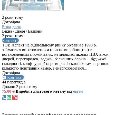
2 роки тому
Договірна
Вікна, двері
Вікна / Двері / Балкони
2 роки тому
Контакти
ТОВ Аспект на будівельному ринку України з 1993 р.
займається виготовленням (власне виробництво) та
встановленням алюмінієвих, металопластикових ПВХ вікон,
дверей, перегородок, лоджій, балконних блоків… будь-якої
складності, конфігурації та розмірів зі склопакетами з різною
кількістю повітряних камер, з енергозберігаюч...
Договірна
Контакти
44 переглядів
Додано 2 роки тому
75.00 ₴
Вироби з листового металу
від
евген