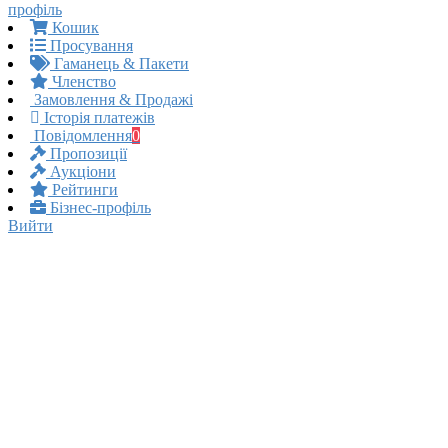
профіль
Кошик
Просування
Гаманець & Пакети
Членство
Замовлення & Продажі
Історія платежів
Повідомлення
0
Пропозиції
Аукціони
Рейтинги
Бізнес-профіль
Вийти