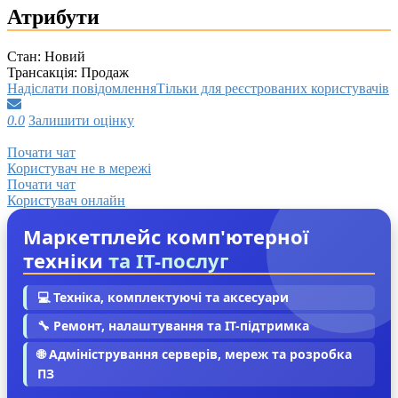
Атрибути
Стан:
Новий
Трансакція:
Продаж
Надіслати повідомлення
Тільки для реєстрованих користувачів
0.0
Залишити оцінку
Почати чат
Користувач не в мережі
Почати чат
Користувач онлайн
Маркетплейс комп'ютерної
техніки
та IT-послуг
💻 Техніка, комплектуючі та аксесуари
🔧 Ремонт, налаштування та IT-підтримка
🌐 Адміністрування серверів, мереж та розробка
ПЗ