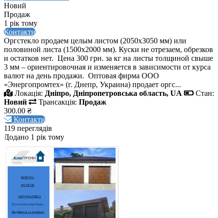
Новий
Продаж
1 рік тому
Контакти
Оргстекло продаем целым листом (2050х3050 мм) или
половиной листа (1500х2000 мм). Куски не отрезаем, обрезков
и остатков нет. Цена 300 грн. за кг на листы толщиной свыше
3 мм – ориентировочная и изменяется в зависимости от курса
валют на день продажи. Оптовая фирма ООО
«Энергопромтех» (г. Днепр, Украина) продает оргс...
Локація:
Дніпро, Дніпропетровська область, UA
Стан:
Новий
Трансакція:
Продаж
300.00 ₴
Контакти
119 переглядів
Додано 1 рік тому