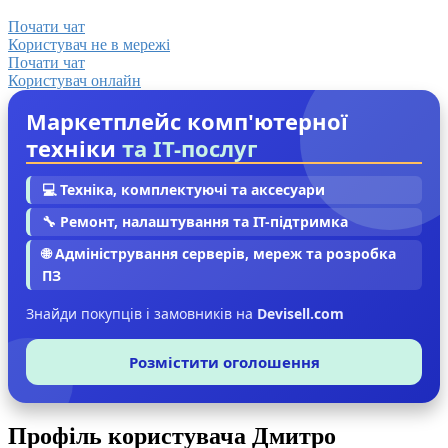
Почати чат
Користувач не в мережі
Почати чат
Користувач онлайн
Маркетплейс комп'ютерної
техніки
та IT-послуг
💻 Техніка, комплектуючі та аксесуари
🔧 Ремонт, налаштування та IT-підтримка
🌐 Адміністрування серверів, мереж та розробка
ПЗ
Знайди покупців і замовників на
Devisell.com
Розмістити оголошення
Профіль користувача Дмитро