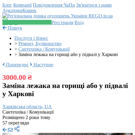
Блог
Компанії
Повідомлення
ЧаПи
Зв'язатися з нами
Аукціони
Кошик
Додати оголошення
Реєстрація
Вхід
Пошук
Послуги і бізнес
>
Ремонт, Будівництво
>
Сантехніка / Комунікації
>
Заміна лежака на горищі або у підвалі у Харкові
Попереднє
Наступне
3000.00 ₴
Заміна лежака на горищі або у підвалі
у Харкові
Харківська область, UA
Сантехніка / Комунікації
Розміщено 2 роки тому
57 перегляди