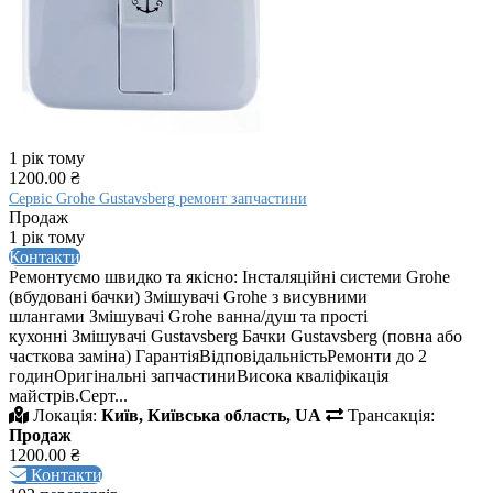
1 рік тому
1200.00 ₴
Сервіс Grohe Gustavsberg ремонт запчастини
Продаж
1 рік тому
Контакти
Ремонтуємо швидко та якісно: Інсталяційні системи Grohe
(вбудовані бачки) Змішувачі Grohe з висувними
шлангами Змішувачі Grohe ванна/душ та прості
кухонні Змішувачі Gustavsberg Бачки Gustavsberg (повна або
часткова заміна) ГарантіяВідповідальністьРемонти до 2
годинОригінальні запчастиниВисока кваліфікація
майстрів.Серт...
Локація:
Київ, Київська область, UA
Трансакція:
Продаж
1200.00 ₴
Контакти