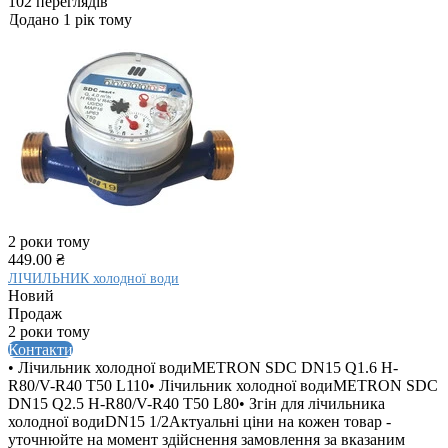
102 переглядів
Додано 1 рік тому
2 роки тому
449.00 ₴
ЛІЧИЛЬНИК холодної води
Новий
Продаж
2 роки тому
Контакти
• Лічильник холодної водиMETRON SDC DN15 Q1.6 H-
R80/V-R40 T50 L110• Лічильник холодної водиMETRON SDC
DN15 Q2.5 H-R80/V-R40 T50 L80• Згін для лічильника
холодної водиDN15 1/2Актуальні ціни на кожен товар -
уточнюйте на момент здійснення замовлення за вказаним