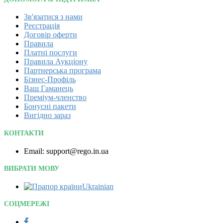
Зв'язатися з нами
Реєстрація
Договір оферти
Правила
Платні послуги
Правила Аукціону
Партнерська програма
Бізнес-Профіль
Ваш Гаманець
Преміум-членство
Бонусні пакети
Вигідно зараз
КОНТАКТИ
Email: support@rego.in.ua
ВИБРАТИ МОВУ
Ukrainian‎
СОЦМЕРЕЖІ