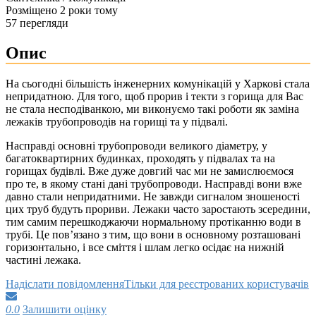
Розміщено 2 роки тому
57 перегляди
Опис
На сьогодні більшість інженерних комунікацій у Харкові стала
непридатною. Для того, щоб прорив і текти з горища для Вас
не стала несподіванкою, ми виконуємо такі роботи як заміна
лежаків трубопроводів на горищі та у підвалі.
Насправді основні трубопроводи великого діаметру, у
багатоквартирних будинках, проходять у підвалах та на
горищах будівлі. Вже дуже довгий час ми не замислюємося
про те, в якому стані дані трубопроводи. Насправді вони вже
давно стали непридатними. Не завжди сигналом зношеності
цих труб будуть прориви. Лежаки часто заростають зсередини,
тим самим перешкоджаючи нормальному протіканню води в
трубі. Це пов’язано з тим, що вони в основному розташовані
горизонтально, і все сміття і шлам легко осідає на нижній
частині лежака.
Надіслати повідомлення
Тільки для реєстрованих користувачів
0.0
Залишити оцінку