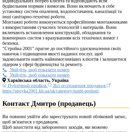
індивідуальних потреб клієнта та відповідають всім
будівельним нормам і вимогам. Вони включають в себе
установку систем опалення, водопостачання, каналізації та
інші санітарно-технічні роботи.
Монтажні роботи виконуються професійними монтажниками
з використанням сучасних технологій і матеріалів. Вони
включають встановлення конструкцій, обладнання та
інженерних систем з врахуванням всіх технічних вимог і
безпеки.
"Стройка 2001" прагне до постійного удосконалення своїх
навичок і підвищення якості наданих послуг, щоб
задовольнити навіть найвимогливіших клієнтів і залишитися
лідером у сфері будівництва та ремонту.
Увійдіть, щоб показати номер
Увійдіть, щоб показати номер
Харківська область, Україна
Публічний профіль
Всі оголошення продавця
https://stroyka2001.kh.ua/uk/category/nashi-poslugi/
Контакт Дмитро (продавець)
Ви повинні увійти або зареєструвати новий обліковий запис,
щоб зв'язатися з продавцем.
Щоб захистити від заборонених заходів, ми можемо