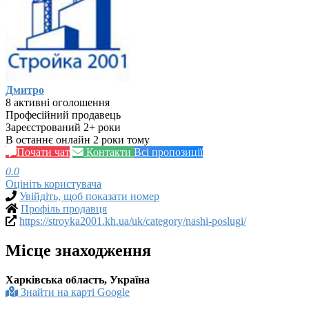
Дмитро
8 активні оголошення
Професійний продавець
Зареєстрований 2+ роки
В останнє онлайн 2 роки тому
Почати чат
Контакти
Всі пропозиції
0.0
Оцініть користувача
Увійдіть, щоб показати номер
Профіль продавця
https://stroyka2001.kh.ua/uk/category/nashi-poslugi/
Місце знаходження
Харківська область, Україна
Знайти на карті Google