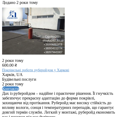
Додано 2 роки тому
2 роки тому
600.00 ₴
Покрівельні роботи руберойдом у Харкові
Харків, UA
Будівельні послуги
2 роки тому
Контакти
Дах із руберойдом – надійне і практичне рішення. Її гнучкість
забезпечує прекрасну адаптацію до форми покрівлі,
захищаючи від протікання. Руберойд має високу стійкість до
впливу вологи, сонця і температурних перепадів, що гарантує
довгий термін служби. Легкий у монтажі, руберойд економить
час і ресурси під час будівниц...