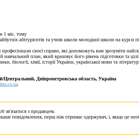
 1 міс. тому
бутніх абітурієнтів та учнів школи молодшої школи на курси п
ні професіонали своєї справи, які допоможуть вам зрозуміти найс
 навчальний план, який враховує його рівень підготовки та цілі
, біології, хімії, історії України, української мови та літератур
кий/Центральний, Дніпропетровська область, Україна
ritm.co.ua
б зв'язатися з продавцем.
ваше повідомлення, перш ніж отримає одержувач, і, якщо це необ