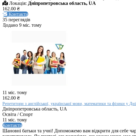
Локація:
Дніпропетровська область, UA
162.00 ₴
Контакти
35 переглядів
Додано 9 міс. тому
11 міс. тому
162.00 ₴
Репетитори з англійської, української мови, математики та фізики у Дн
Дніпропетровська область, UA
Освіта / Спорт
11 міс. тому
Контакти
Шановні батьки та учні! Допоможемо вам відкрити для себе ч