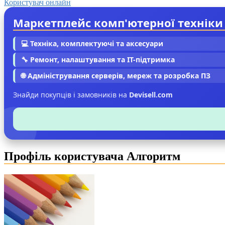
Користувач онлайн
Маркетплейс комп'ютерної техніки
💻 Техніка, комплектуючі та аксесуари
🔧 Ремонт, налаштування та IT-підтримка
🌐 Адміністрування серверів, мереж та розробка ПЗ
Знайди покупців і замовників на
Devisell.com
Профіль користувача Алгоритм