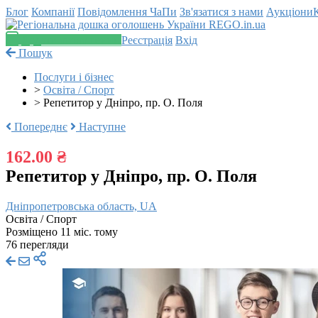
Блог
Компанії
Повідомлення
ЧаПи
Зв'язатися з нами
Аукціони
Додати оголошення
Реєстрація
Вхід
Пошук
Послуги і бізнес
>
Освіта / Спорт
>
Репетитор у Дніпро, пр. О. Поля
Попереднє
Наступне
162.00 ₴
Репетитор у Дніпро, пр. О. Поля
Дніпропетровська область, UA
Освіта / Спорт
Розміщено 11 міс. тому
76 перегляди