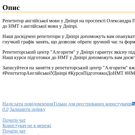
Опис
Репетитор англійської мови у Дніпрі на проспекті Олександра 
до НМТ з англійської мови у Дніпрі.
Наші досвідчені репетитори у Дніпрі допоможуть вам опануват
гнучкий графік занять, що дозволяє обрати зручний час та фор
Репетиторський центр "Алгоритм" у Дніпрі гарантує якісну під
Наші курси підготовки до НМТ у Дніпрі допоможуть вам досягти
Записуйтеся на заняття у репетиторський центр "Алгоритм" вже
#РепетиторАнглійськоїУДніпрі #КурсиПідготовкиДоНМТ #НМ
Надіслати повідомлення
Тільки для реєстрованих користувачів
0.0
Залишити оцінку
Почати чат
Користувач не в мережі
Почати чат