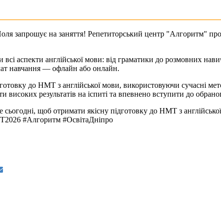
Поля запрошує на заняття! Репетиторський центр "Алгоритм" проп
и всі аспекти англійської мови: від граматики до розмовних на
мат навчання — офлайн або онлайн.
готовку до НМТ з англійської мови, використовуючи сучасні мет
 високих результатів на іспиті та впевнено вступити до обраног
 сьогодні, щоб отримати якісну підготовку до НМТ з англійсько
Т2026 #Алгоритм #ОсвітаДніпро