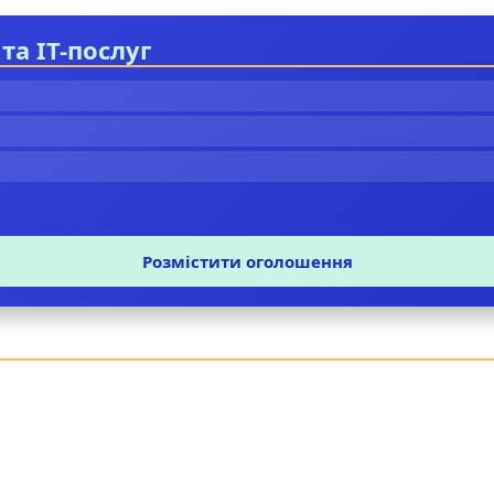
та IT-послуг
Розмістити оголошення