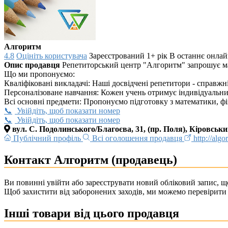
Алгоритм
4.8
Оцініть користувача
Зареєстрований 1+ рік
В останнє онлайн
Опис продавця
Репетиторський центр "Алгоритм" запрошує май
Що ми пропонуємо:
Кваліфіковані викладачі: Наші досвідчені репетитори - справж
Персоналізоване навчання: Кожен учень отримує індивідуальний
Всі основні предмети: Пропонуємо підготовку з математики, фізики
Увійдіть, щоб показати номер
Увійдіть, щоб показати номер
вул. С. Подолинського/Благоєва, 31, (пр. Поля), Кіровсь
Публічний профіль
Всі оголошення продавця
http://algo
Контакт Алгоритм (продавець)
Ви повинні увійти або зареєструвати новий обліковий запис, що
Щоб захистити від заборонених заходів, ми можемо перевірити 
Інші товари від цього продавця