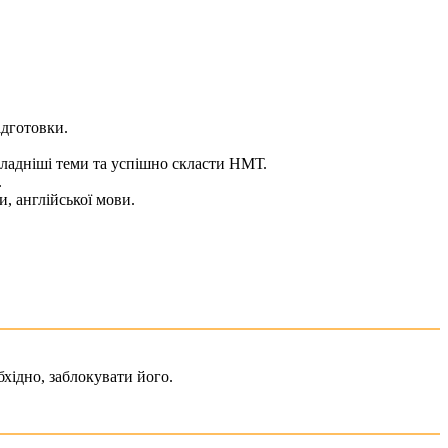
ідготовки.
кладніші теми та успішно скласти НМТ.
.
и, англійської мови.
хідно, заблокувати його.