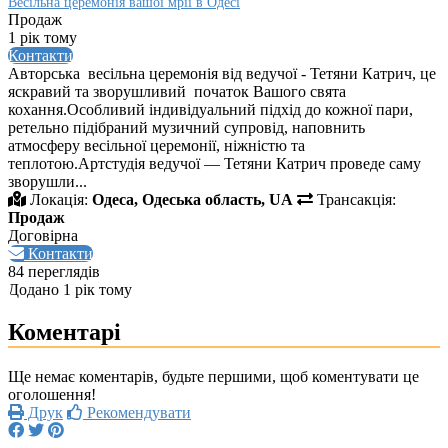
Весільна церемонія вашої мрії в Одесі
Продаж
1 рік тому
Контакти
Авторська весільна церемонія від ведучої - Тетяни Катрич, це
яскравий та зворушливий початок Вашого свята
кохання.Особливий індивідуальний підхід до кожної пари,
ретельно підібраний музичний супровід, наповнить
атмосферу весільної церемонії, ніжністю та
теплотою.Артстудія ведучої — Тетяни Катрич проведе саму
зворушли...
Локація:
Одеса, Одеська область, UA
Трансакція:
Продаж
Договірна
Контакти
84 переглядів
Додано 1 рік тому
Коментарі
Ще немає коментарів, будьте першими, щоб коментувати це
оголошення!
Друк
Рекомендувати