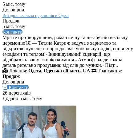
5 міс. тому
Договірна
Виїздна весільна церемонія в Одесі
Продаж
5 міс. тому
Контакти
Мрієте про зворушливу, романтичну та незабутню весільну
церемонію?Я — Тетяна Катрич: ведуча з харизмою та
відкритою душею, створю для вас унікальну подію, сповнену
емоціями та теплом!- Індивідуальний сценарій, що
відобразить вашу історію кохання.- Атмосфера, де кожна
деталь ретельно продумана: від слів до музики.- Підт...
Локація:
Одеса, Одеська область, UA
Трансакція:
Продаж
Договірна
Контакти
26 переглядів
Додано 5 міс. тому