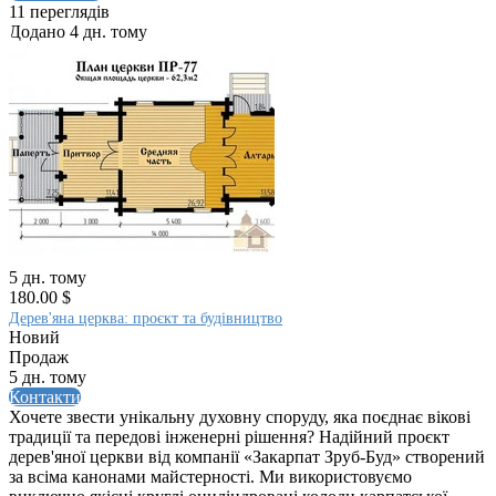
11 переглядів
Додано 4 дн. тому
5 дн. тому
180.00 $
Дерев'яна церква: проєкт та будівництво
Новий
Продаж
5 дн. тому
Контакти
Хочете звести унікальну духовну споруду, яка поєднає вікові
традиції та передові інженерні рішення? Надійний проєкт
дерев'яної церкви від компанії «Закарпат Зруб-Буд» створений
за всіма канонами майстерності. Ми використовуємо