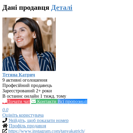
Дані продавця
Деталі
Тетяна Катрич
9 активні оголошення
Професійний продавець
Зареєстрований 2+ роки
В останнє онлайн 1 тижд. тому
Почати чат
Контакти
Всі пропозиції
0.0
Оцініть користувача
Увійдіть, щоб показати номер
Профіль продавця
https://www.instagram.com/tanyakatrich/