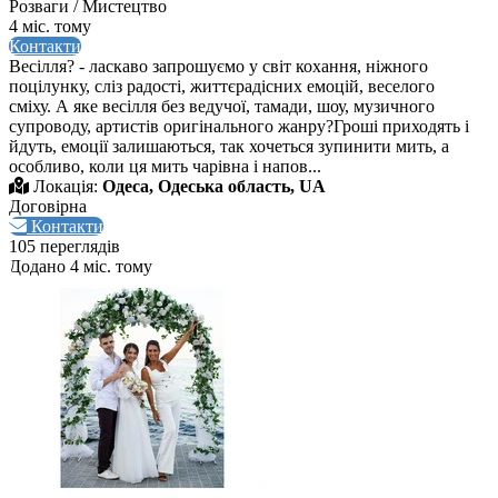
Розваги / Мистецтво
4 міс. тому
Контакти
Весілля? - ласкаво запрошуємо у світ кохання, ніжного
поцілунку, сліз радості, життєрадісних емоцій, веселого
сміху. А яке весілля без ведучої, тамади, шоу, музичного
супроводу, артистів оригінального жанру?Гроші приходять і
йдуть, емоції залишаються, так хочеться зупинити мить, а
особливо, коли ця мить чарівна і напов...
Локація:
Одеса, Одеська область, UA
Договірна
Контакти
105 переглядів
Додано 4 міс. тому