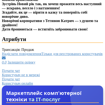
Зустрінь Новий рік так, як хочеш прожити весь наступний
— яскраво, весело і з натхненням!
Згадайте, як це — вірити в казку та поверніть собі
новорічне диво.
Новорічні корпоративи з Тетяною Катрич — з душею та
драйвом!
Дати бронюються — встигніть забронювати свою!
Атрибути
Трансакція:
Продаж
Надіслати повідомлення
Тільки для реєстрованих користувачів
0.0
Залишити оцінку
Почати чат
Користувач не в мережі
Почати чат
Користувач онлайн
Маркетплейс комп'ютерної
техніки
та IT-послуг