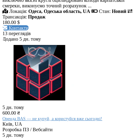
виключно якісні круглі оциліндровані колоди карпатської
смереки, виконуємо точний розрахунок ...
Локація:
Одеса, Одеська область, UA
Стан:
Новий
Трансакція:
Продаж
180.00 $
Контакти
13 переглядів
Додано 5 дн. тому
5 дн. тому
600.00 ₴
Оренда BAS — не купуй, а користуйся вже сьогодні!
Київ, UA
Розробка ПЗ / Вебсайти
5 дн. тому