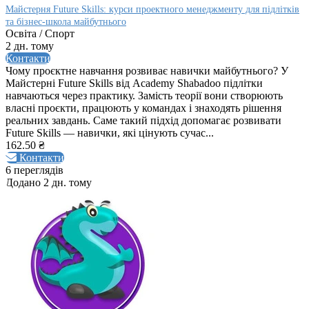
Майстерня Future Skills: курси проектного менеджменту для підлітків
та бізнес-школа майбутнього
Освіта / Спорт
2 дн. тому
Контакти
Чому проєктне навчання розвиває навички майбутнього? У
Майстерні Future Skills від Academy Shabadoo підлітки
навчаються через практику. Замість теорії вони створюють
власні проєкти, працюють у командах і знаходять рішення
реальних завдань. Саме такий підхід допомагає розвивати
Future Skills — навички, які цінують сучас...
162.50 ₴
Контакти
6 переглядів
Додано 2 дн. тому