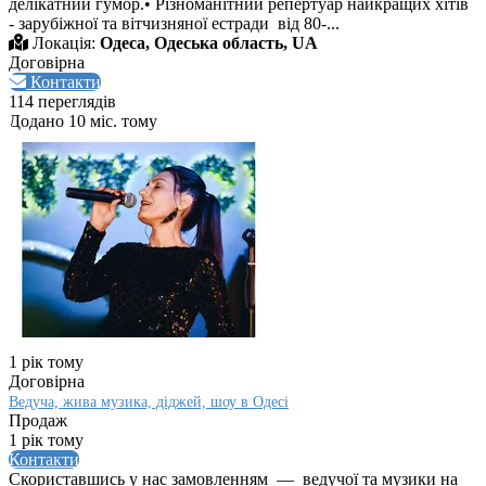
делікатний гумор.• Різноманітний репертуар найкращих хітів
- зарубіжної та вітчизняної естради від 80-...
Локація:
Одеса, Одеська область, UA
Договірна
Контакти
114 переглядів
Додано 10 міс. тому
1 рік тому
Договірна
Ведуча, жива музика, діджей, шоу в Одесі
Продаж
1 рік тому
Контакти
Скориставшись у нас замовленням — ведучої та музики на