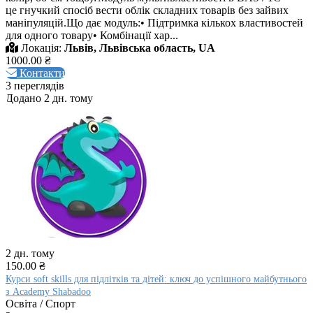
це гнучкий спосіб вести облік складних товарів без зайвих
маніпуляцій.Що дає модуль:• Підтримка кількох властивостей
для одного товару• Комбінації хар...
Локація:
Львів, Львівська область, UA
1000.00 ₴
Контакти
3 переглядів
Додано 2 дн. тому
2 дн. тому
150.00 ₴
Курси soft skills для підлітків та дітей: ключ до успішного майбутнього
з Academy Shabadoo
Освіта / Спорт