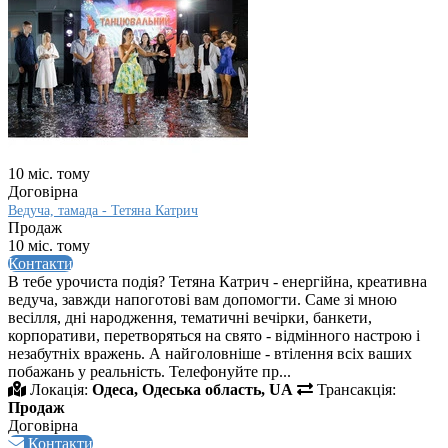
10 міс. тому
Договірна
Ведуча, тамада - Тетяна Катрич
Продаж
10 міс. тому
Контакти
В тебе урочиста подія? Тетяна Катрич - енергійна, креативна
ведуча, завжди напоготові вам допомогти. Саме зі мною
весілля, дні народження, тематичні вечірки, банкети,
корпоративи, перетворяться на свято - відмінного настрою і
незабутніх вражень. А найголовніше - втілення всіх ваших
побажань у реальність. Телефонуйте пр...
Локація:
Одеса, Одеська область, UA
Трансакція:
Продаж
Договірна
Контакти