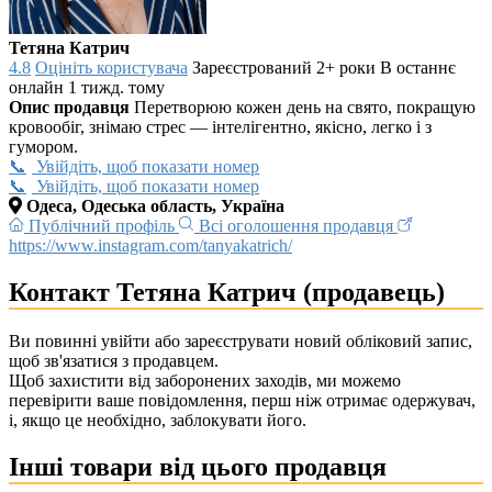
Тетяна Катрич
4.8
Оцініть користувача
Зареєстрований 2+ роки
В останнє
онлайн 1 тижд. тому
Опис продавця
Перетворюю кожен день на свято, покращую
кровообіг, знімаю стрес — інтелігентно, якісно, легко і з
гумором.
Увійдіть, щоб показати номер
Увійдіть, щоб показати номер
Одеса, Одеська область, Україна
Публічний профіль
Всі оголошення продавця
https://www.instagram.com/tanyakatrich/
Контакт Тетяна Катрич (продавець)
Ви повинні увійти або зареєструвати новий обліковий запис,
щоб зв'язатися з продавцем.
Щоб захистити від заборонених заходів, ми можемо
перевірити ваше повідомлення, перш ніж отримає одержувач,
і, якщо це необхідно, заблокувати його.
Інші товари від цього продавця