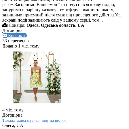
разом.Загорнемо Ваші емоції та почуття в яскраву подію,
зануримо в чарівну казкову атмосферу кохання та щастя,
залишимо приємний після смак від проведеного дійства.Усі
яскраві події залишають слід у вашому серці, том...
Локація:
Одеса, Одеська область, UA
Договірна
Контакти
33 переглядів
Додано 1 міс. тому
4 міс. тому
Договірна
Тамада, жива музика, шоу на весілля
Одеса, UA