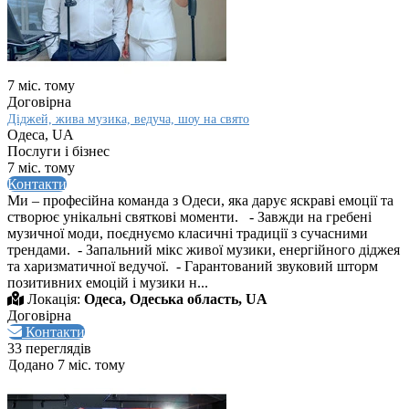
7 міс. тому
Договірна
Діджей, жива музика, ведуча, шоу на свято
Одеса, UA
Послуги і бізнес
7 міс. тому
Контакти
Ми – професійна команда з Одеси, яка дарує яскраві емоції та
створює унікальні святкові моменти. - Завжди на гребені
музичної моди, поєднуємо класичні традиції з сучасними
трендами. - Запальний мікс живої музики, енергійного діджея
та харизматичної ведучої. - Гарантований звуковий шторм
позитивних емоцій і музики н...
Локація:
Одеса, Одеська область, UA
Договірна
Контакти
33 переглядів
Додано 7 міс. тому