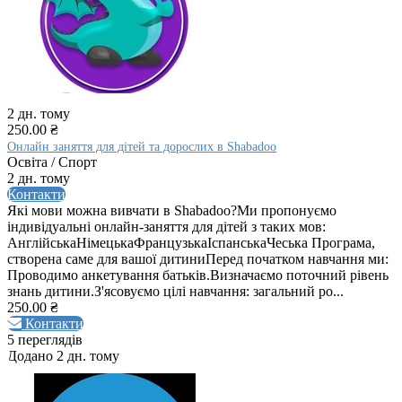
2 дн. тому
250.00 ₴
Онлайн заняття для дітей та дорослих в Shabadoo
Освіта / Спорт
2 дн. тому
Контакти
Які мови можна вивчати в Shabadoo?Ми пропонуємо
індивідуальні онлайн-заняття для дітей з таких мов:
АнглійськаНімецькаФранцузькаІспанськаЧеська Програма,
створена саме для вашої дитиниПеред початком навчання ми:
Проводимо анкетування батьків.Визначаємо поточний рівень
знань дитини.З'ясовуємо цілі навчання: загальний ро...
250.00 ₴
Контакти
5 переглядів
Додано 2 дн. тому