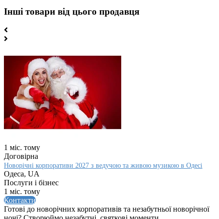
Інші товари від цього продавця
1 міс. тому
Договірна
Новорічні корпоративи 2027 з ведучою та живою музикою в Одесі
Одеса, UA
Послуги і бізнес
1 міс. тому
Контакти
Готові до новорічних корпоративів та незабутньої новорічної
ночі? Створюймо незабутні, святкові моменти