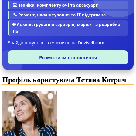
💻 Техніка, комплектуючі та аксесуари
🔧 Ремонт, налаштування та IT-підтримка
🌐 Адміністрування серверів, мереж та розробка
ПЗ
Знайди покупців і замовників на
Devisell.com
Розмістити оголошення
Профіль користувача Тетяна Катрич