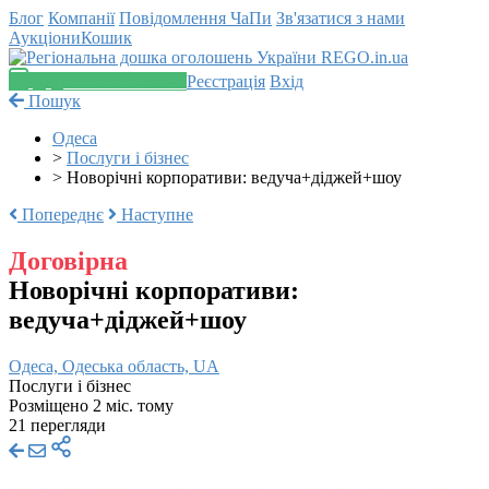
Блог
Компанії
Повідомлення
ЧаПи
Зв'язатися з нами
Аукціони
Кошик
Додати оголошення
Реєстрація
Вхід
Пошук
Одеса
>
Послуги і бізнес
>
Новорічні корпоративи: ведуча+діджей+шоу
Попереднє
Наступне
Договірна
Новорічні корпоративи:
ведуча+діджей+шоу
Одеса, Одеська область, UA
Послуги і бізнес
Розміщено 2 міс. тому
21 перегляди