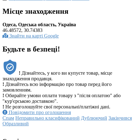
Місце знаходження
Одеса, Одеська область, Україна
46.48572, 30.74383
Знайти на карті Google
Будьте в безпеці!
!
Дізнайтесь, у кого ви купуєте товар, місце
знаходження продавця.
!
Дізнайтесь всю інформацію про товар перед його
замовленням.
!
Обирайте умови оплати товару з "після оплатою" або
"кур'єрською доставкою".
!
Не розголошуйте свої персональні/платіжні дані.
Повідомити про оголошення
Спам
Неправильно класифікований
Дублюючий
Закінчився
Образливий