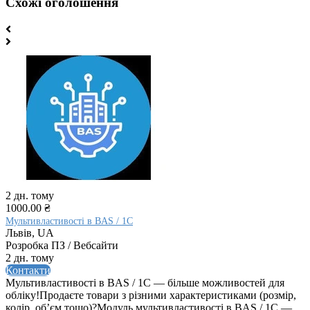
Схожі оголошення
2 дн. тому
1000.00 ₴
Мультивластивості в BAS / 1C
Львів, UA
Розробка ПЗ / Вебсайти
2 дн. тому
Контакти
Мультивластивості в BAS / 1C — більше можливостей для
обліку!Продаєте товари з різними характеристиками (розмір,
колір, обʼєм тощо)?Модуль мультивластивості в BAS / 1C —