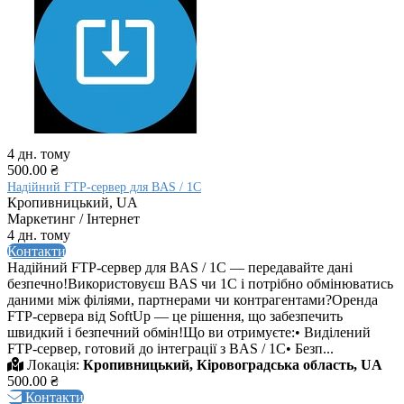
4 дн. тому
500.00 ₴
Надійний FTP-сервер для BAS / 1C
Кропивницький, UA
Маркетинг / Інтернет
4 дн. тому
Контакти
Надійний FTP-сервер для BAS / 1C — передавайте дані
безпечно!Використовуєш BAS чи 1С і потрібно обмінюватись
даними між філіями, партнерами чи контрагентами?Оренда
FTP-сервера від SoftUp — це рішення, що забезпечить
швидкий і безпечний обмін!Що ви отримуєте:• Виділений
FTP-сервер, готовий до інтеграції з BAS / 1C• Безп...
Локація:
Кропивницький, Кіровоградська область, UA
500.00 ₴
Контакти