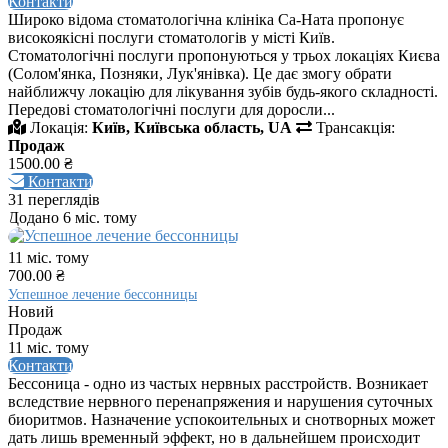
Контакти
Широко відома стоматологічна клініка Са-Ната пропонує
високоякісні послуги стоматологів у місті Київ.
Стоматологічні послуги пропонуються у трьох локаціях Києва
(Солом'янка, Позняки, Лук'янівка). Це дає змогу обрати
найближчу локацію для лікування зубів будь-якого складності.
Передові стоматологічні послуги для доросли...
Локація:
Київ, Київська область, UA
Трансакція:
Продаж
1500.00 ₴
Контакти
31 переглядів
Додано 6 міс. тому
11 міс. тому
700.00 ₴
Успешное лечение бессонницы
Новий
Продаж
11 міс. тому
Контакти
Бессоница - одно из частых нервных расстройств. Возникает
вследствие нервного перенапряжения и нарушения суточных
биоритмов. Назначение успокоительных и снотворных может
дать лишь временный эффект, но в дальнейшем происходит