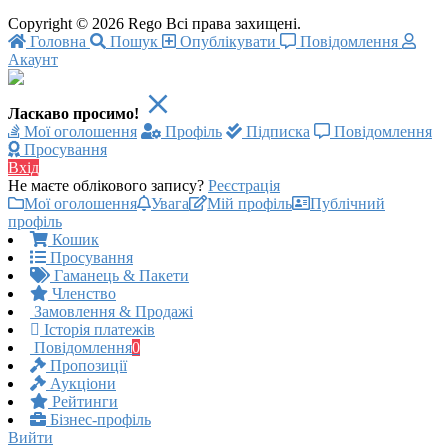
Copyright © 2026 Rego Всі права захищені.
Головна
Пошук
Опублікувати
Повідомлення
Акаунт
Ласкаво просимо!
Мої оголошення
Профіль
Підписка
Повідомлення
Просування
Вхід
Не маєте облікового запису?
Реєстрація
Мої оголошення
Увага
Мій профіль
Публічний
профіль
Кошик
Просування
Гаманець & Пакети
Членство
Замовлення & Продажі
Історія платежів
Повідомлення
0
Пропозиції
Аукціони
Рейтинги
Бізнес-профіль
Вийти