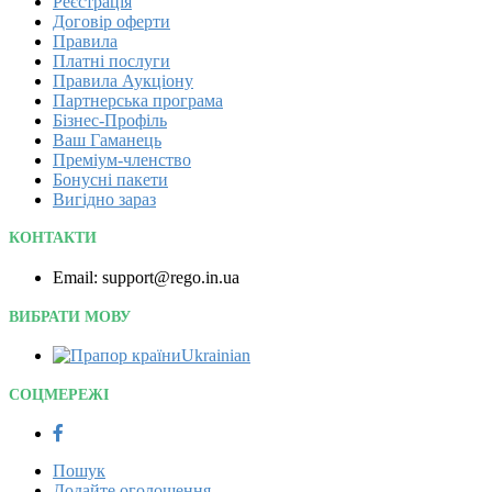
Реєстрація
Договір оферти
Правила
Платні послуги
Правила Аукціону
Партнерська програма
Бізнес-Профіль
Ваш Гаманець
Преміум-членство
Бонусні пакети
Вигідно зараз
КОНТАКТИ
Email: support@rego.in.ua
ВИБРАТИ МОВУ
Ukrainian‎
СОЦМЕРЕЖІ
Пошук
Додайте оголошення