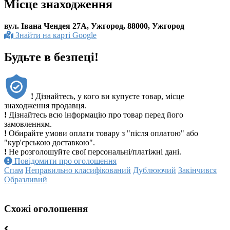
Місце знаходження
вул. Івана Чендея 27А, Ужгород, 88000, Ужгород
Знайти на карті Google
Будьте в безпеці!
!
Дізнайтесь, у кого ви купуєте товар, місце
знаходження продавця.
!
Дізнайтесь всю інформацію про товар перед його
замовленням.
!
Обирайте умови оплати товару з "після оплатою" або
"кур'єрською доставкою".
!
Не розголошуйте свої персональні/платіжні дані.
Повідомити про оголошення
Спам
Неправильно класифікований
Дублюючий
Закінчився
Образливий
Схожі оголошення