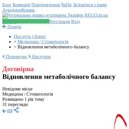
Блог
Компанії
Повідомлення
ЧаПи
Зв'язатися з нами
Аукціони
Кошик
Додати оголошення
Реєстрація
Вхід
Пошук
Послуги і бізнес
>
Медицина / Стоматологія
>
Відновлення метаболічного балансу
Попереднє
Наступне
Договірна
Відновлення метаболічного балансу
Невідоме місце
Медицина / Стоматологія
Розміщено 1 рік тому
31 перегляди