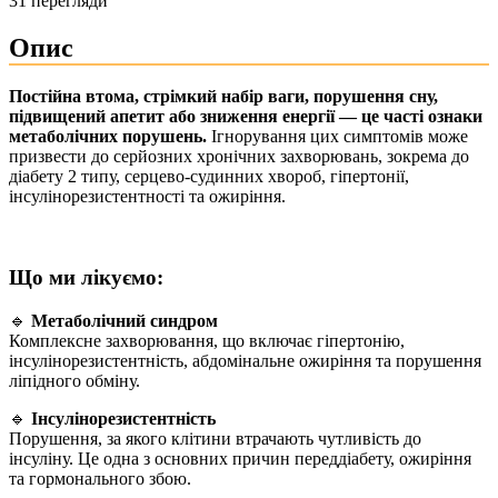
31 перегляди
Опис
Постійна втома, стрімкий набір ваги, порушення сну,
підвищений апетит або зниження енергії — це часті ознаки
метаболічних порушень.
Ігнорування цих симптомів може
призвести до серйозних хронічних захворювань, зокрема до
діабету 2 типу, серцево-судинних хвороб, гіпертонії,
інсулінорезистентності та ожиріння.
Що ми лікуємо:
🔹
Метаболічний синдром
Комплексне захворювання, що включає гіпертонію,
інсулінорезистентність, абдомінальне ожиріння та порушення
ліпідного обміну.
🔹
Інсулінорезистентність
Порушення, за якого клітини втрачають чутливість до
інсуліну. Це одна з основних причин переддіабету, ожиріння
та гормонального збою.