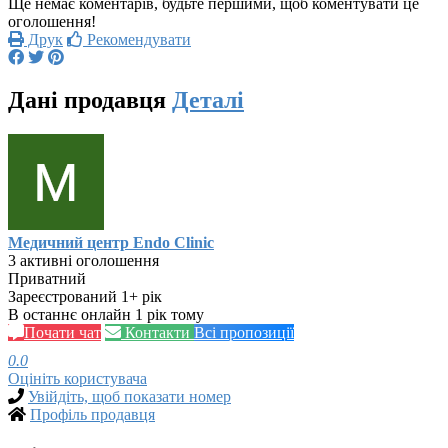
Ще немає коментарів, будьте першими, щоб коментувати це
оголошення!
Друк
Рекомендувати
Дані продавця
Деталі
Медичний центр Endo Clinic
3 активні оголошення
Приватний
Зареєстрований 1+ рік
В останнє онлайн 1 рік тому
Почати чат
Контакти
Всі пропозиції
0.0
Оцініть користувача
Увійдіть, щоб показати номер
Профіль продавця