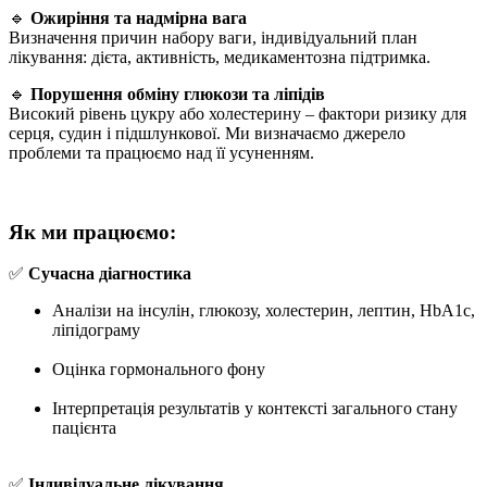
🔹
Ожиріння та надмірна вага
Визначення причин набору ваги, індивідуальний план
лікування: дієта, активність, медикаментозна підтримка.
🔹
Порушення обміну глюкози та ліпідів
Високий рівень цукру або холестерину – фактори ризику для
серця, судин і підшлункової. Ми визначаємо джерело
проблеми та працюємо над її усуненням.
Як ми працюємо:
✅
Сучасна діагностика
Аналізи на інсулін, глюкозу, холестерин, лептин, HbA1c,
ліпідограму
Оцінка гормонального фону
Інтерпретація результатів у контексті загального стану
пацієнта
✅
Індивідуальне лікування