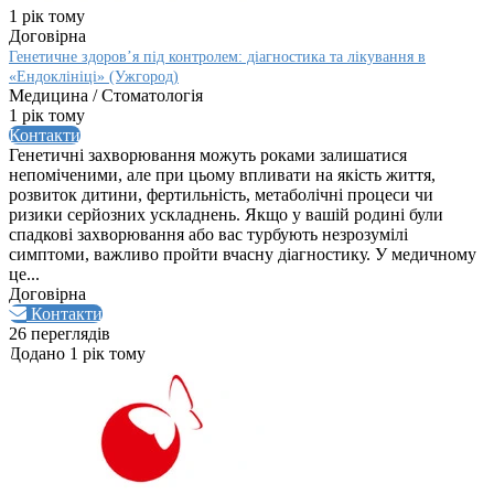
1 рік тому
Договірна
Генетичне здоров’я під контролем: діагностика та лікування в
«Ендоклініці» (Ужгород)
Медицина / Стоматологія
1 рік тому
Контакти
Генетичні захворювання можуть роками залишатися
непоміченими, але при цьому впливати на якість життя,
розвиток дитини, фертильність, метаболічні процеси чи
ризики серйозних ускладнень. Якщо у вашій родині були
спадкові захворювання або вас турбують незрозумілі
симптоми, важливо пройти вчасну діагностику. У медичному
це...
Договірна
Контакти
26 переглядів
Додано 1 рік тому