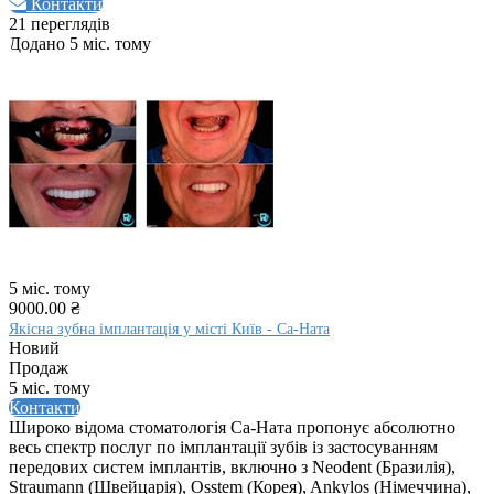
Контакти
21 переглядів
Додано 5 міс. тому
5 міс. тому
9000.00 ₴
Якісна зубна імплантація у місті Київ - Са-Ната
Новий
Продаж
5 міс. тому
Контакти
Широко відома стоматологія Са-Ната пропонує абсолютно
весь спектр послуг по імплантації зубів із застосуванням
передових систем імплантів, включно з Neodent (Бразилія),
Straumann (Швейцарія), Osstem (Корея), Ankylos (Німеччина),