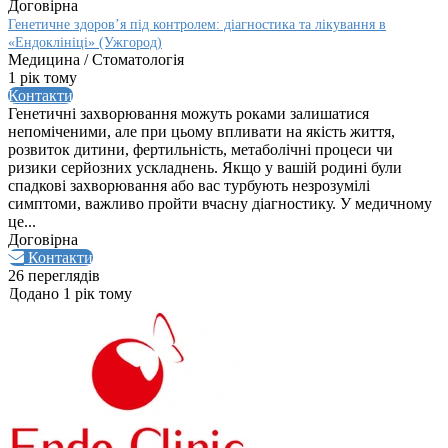
Договірна
Генетичне здоров’я під контролем: діагностика та лікування в
«Ендоклініці» (Ужгород)
Медицина / Стоматологія
1 рік тому
Контакти
Генетичні захворювання можуть роками залишатися
непоміченими, але при цьому впливати на якість життя,
розвиток дитини, фертильність, метаболічні процеси чи
ризики серйозних ускладнень. Якщо у вашій родині були
спадкові захворювання або вас турбують незрозумілі
симптоми, важливо пройти вчасну діагностику. У медичному
це...
Договірна
Контакти
26 переглядів
Додано 1 рік тому