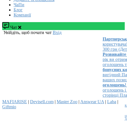
ЧаПи
Блог
Компанії
Чат
Увійдіть, щоб почати чат
Вхід
Партнерська 
користувача!
У
300 грн (Детал
Розвивайте св
рік ви отримає
оголошень та з
бонусних кош
вигідний Паке
ваших позицій 
оголошень!
Ро
оголошень і за
сторінці Платн
MAFIARISE
|
Devisell.com
|
Master Zoo
|
Answear UA
|
Laba
|
R
Giftmio
Ц
Д