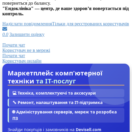
повернеться до балансу.
"Ендоклініка" — центр, де ваше здоров’я повертається під
контроль.
Надіслати повідомлення
Тільки для реєстрованих користувачів
0.0
Залишити оцінку
Почати чат
Користувач не в мережі
Почати чат
Користувач онлайн
Маркетплейс комп'ютерної
техніки
та IT-послуг
💻 Техніка, комплектуючі та аксесуари
🔧 Ремонт, налаштування та IT-підтримка
🌐 Адміністрування серверів, мереж та розробка
ПЗ
Знайди покупців і замовників на
Devisell.com