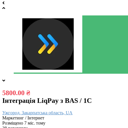
5800.00 ₴
Інтеграція LiqPay з BAS / 1C
Ужгород, Закарпатська область, UA
Маркетинг / Інтернет
Розміщено 7 міс. тому