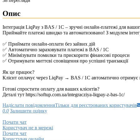
38 перегляди
Опис
Інтеграція LiqPay з BAS / 1C – зручні онлайн-платежі для вашог
Приймайте платежі швидко та автоматизовано! З модулем інтегр
✅ Приймати онлайн-оплати без зайвих дій
✅ Автоматично зараховувати платежі в BAS / 1C
✅ Мінімізувати помилки та прискорити фінансові процеси
✅ Отримувати миттєві сповіщення про успішні транзакції
Як це працює?
Клієнт оплачує через LiqPay → BAS / 1C автоматично отримує 
Готові спростити оплату для ваших клієнтів?
Деталі тут https://softup.com.ua/integracziya-liqpay-z-bas-1c/
Надіслати повідомлення
Тільки для реєстрованих користувачів
0.0
Залишити оцінку
Почати чат
Користувач не в мережі
Почати чат
Користувач онлайн