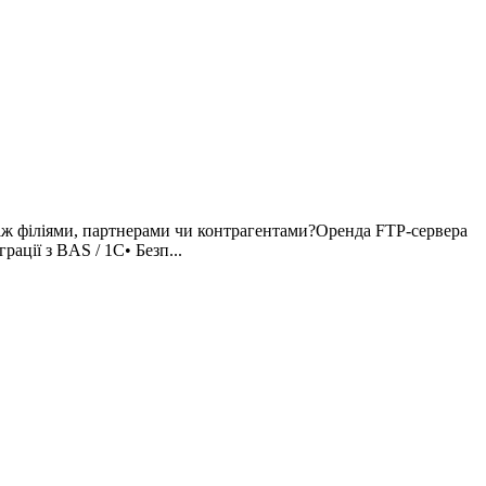
іж філіями, партнерами чи контрагентами?Оренда FTP-сервера
ації з BAS / 1C• Безп...