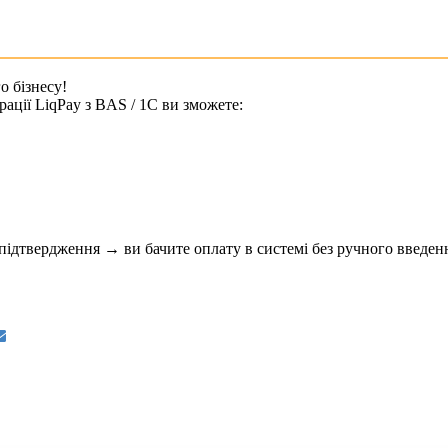
о бізнесу!
ації LiqPay з BAS / 1C ви зможете:
підтвердження → ви бачите оплату в системі без ручного введен