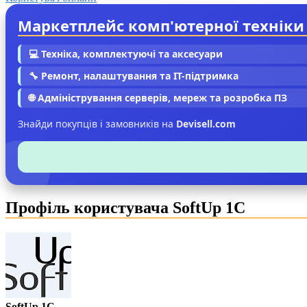
Маркетплейс комп'ютерної техніки
💻 Техніка, комплектуючі та аксесуари
🔧 Ремонт, налаштування та IT-підтримка
🌐 Адміністрування серверів, мереж та розробка ПЗ
Знайди покупців і замовників на
Devisell.com
Профіль користувача SoftUp 1C
SoftUp 1C