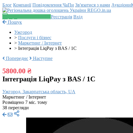
Блог
Компанії
Повідомлення
ЧаПи
Зв'язатися з нами
Аукціони
Додати оголошення
Реєстрація
Вхід
Пошук
Ужгород
>
Послуги і бізнес
>
Маркетинг / Інтернет
>
Інтеграція LiqPay з BAS / 1C
Попереднє
Наступне
5800.00 ₴
Інтеграція LiqPay з BAS / 1C
Ужгород, Закарпатська область, UA
Маркетинг / Інтернет
Розміщено 7 міс. тому
38 перегляди