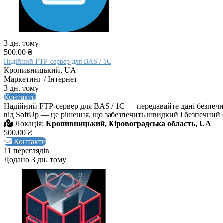
3 дн. тому
500.00 ₴
Надійний FTP-сервер для BAS / 1C
Кропивницький, UA
Маркетинг / Інтернет
3 дн. тому
Контакти
Надійний FTP-сервер для BAS / 1C — передавайте дані безпеч
від SoftUp — це рішення, що забезпечить швидкий і безпечний о
Локація:
Кропивницький, Кіровоградська область, UA
500.00 ₴
Контакти
11 переглядів
Додано 3 дн. тому