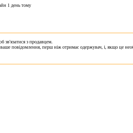
айн 1 день тому
б зв'язатися з продавцем.
ваше повідомлення, перш ніж отримає одержувач, і, якщо це необ