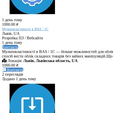
1 день тому
1000.00 ₴
Мультивластивості в BAS / 1C
Львів, UA
Розробка ПЗ / Вебсайти
1 день тому
Контакти
Мультивластивості в BAS / 1C — більше можливостей для облік
спосіб вести облік складних товарів без зайвих маніпуляцій.Що 
Локація:
Львів, Львівська область, UA
1000.00 ₴
Контакти
2 переглядів
Додано 1 день тому