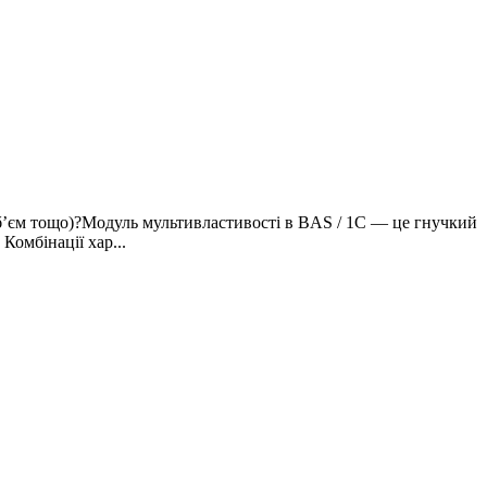
обʼєм тощо)?Модуль мультивластивості в BAS / 1C — це гнучкий
Комбінації хар...