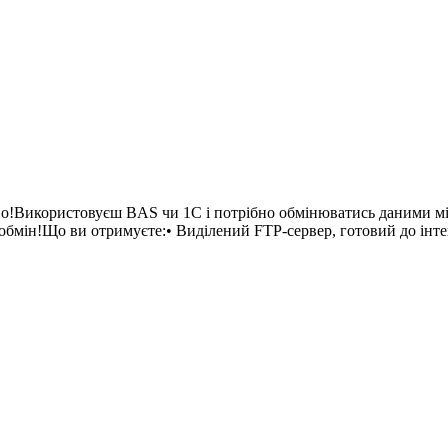
но!Використовуєш BAS чи 1С і потрібно обмінюватись даними м
бмін!Що ви отримуєте:• Виділений FTP-сервер, готовий до інтегр