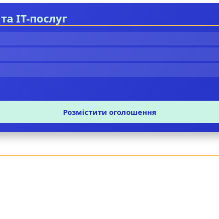
та IT-послуг
Розмістити оголошення