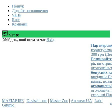
Пошук
Додайте оголошення
ЧаПи
Блог
Компанії
Чат
Увійдіть, щоб почати чат
Вхід
Партнерська 
користувача!
У
300 грн (Детал
Розвивайте св
рік ви отрима
оголошень та з
бонусних кош
вигідний Паке
ваших позицій 
оголошень!
Р
оголошень і з
сторінці Плат
MAFIARISE
|
Devisell.com
|
Master Zoo
|
Answear UA
|
Laba
|
R
Giftmio