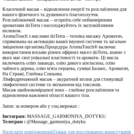
Класичний масаж – відновлення енергії та розслаблення для
вашого фізичного та душевного благополуччя.
Розслаблюючий масаж – огорніть себе неймовірними
ароматами doTerra і насолоджуйтесь їх заспокійливим
впливом.
AromaTouch з маслами doTerra – техніка масажу Ароматач,
спрямована на активацію вашої імунної системи та загальне
зміцнення організму.Процедура AromaTouch® включає
використання восьми різних ефірних масел doTerra, кожне з
яких має свої унікальні властивості та аромати. Ці масла
включають олію лаванди, олію дикого апельсина, олію
чайного дерева, олію м'ята перцева, суміші Баланс, Ароматач,
На Стражі, Глибока Синьова.
Лімфодренажний масаж – акуратний вплив для стимуляції
лімфатичної системи та звільнення від токсинів.
Масаж шийнокомірцевої зони – глибоке розслаблення та
відновлення важливої області вашого тіла.
Запис за номером або у соц.мережах :
Інстаграм:
MASSAGE_GARMONIYA_DOTYKU
Телеграм :
@Massage_garmoniya_dotyku
Надіслати повідомлення
Тільки для реєстрованих користувачів