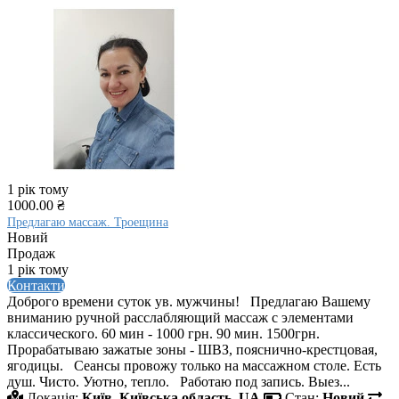
1 рік тому
1000.00 ₴
Предлагаю массаж. Троещина
Новий
Продаж
1 рік тому
Контакти
Доброго времени суток ув. мужчины! Предлагаю Вашему
вниманию ручной расслабляющий массаж с элементами
классического. 60 мин - 1000 грн. 90 мин. 1500грн.
Прорабатываю зажатые зоны - ШВЗ, пояснично-крестцовая,
ягодицы. Сеансы провожу только на массажном столе. Есть
душ. Чисто. Уютно, тепло. Работаю под запись. Выез...
Локація:
Київ, Київська область, UA
Стан:
Новий