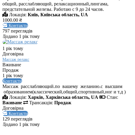
общий, расслабляющий, релаксационный,лингама,
предстательной железы. Работаю с 9 до 24 часов.
Локація:
Київ, Київська область, UA
1000.00 ₴
Контакти
797 переглядів
Додано 1 рік тому
1 рік тому
Договірна
Массаж релакс
Вживане
Продаж
1 рік тому
Контакти
Массаж расслабляющий.по вашему желанию.с высшим
образованием(классический,общий,спортивный,ног и т.д )
Локація:
Харків, Харківська область, UA
Стан:
Вживане
Трансакція:
Продаж
Договірна
Контакти
129 переглядів
Додано 1 рік тому