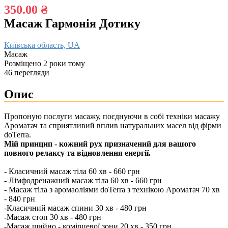
350.00 ₴
Масаж Гармонія Дотику
Київська область, UA
Масаж
Розміщено 2 роки тому
46 перегляди
Опис
Пропоную послуги масажу, поєднуючи в собі техніки масажу
Ароматач та сприятливий вплив натуральних масел від фірми
doTerra.
Мій принцип - кожний рух призначений для вашого
повного релаксу та відновлення енергії.
- Класичний масаж тіла 60 хв - 660 грн
- Лімфодренажний масаж тіла 60 хв - 660 грн
- Масаж тіла з аромаоліями doTerra з технікою Ароматач 70 хв
- 840 грн
-Класичний масаж спини 30 хв - 480 грн
-Масаж стоп 30 хв - 480 грн
-Масаж шийно - комірцевої зони 20 хв - 350 грн