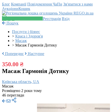
Блог
Компанії
Повідомлення
ЧаПи
Зв'язатися з нами
Аукціони
Кошик
Додати оголошення
Реєстрація
Вхід
Пошук
Послуги і бізнес
>
Краса і Здоров'я
>
Масаж
>
Масаж Гармонія Дотику
Попереднє
Наступне
350.00 ₴
Масаж Гармонія Дотику
Київська область, UA
Масаж
Розміщено 2 роки тому
46 перегляди