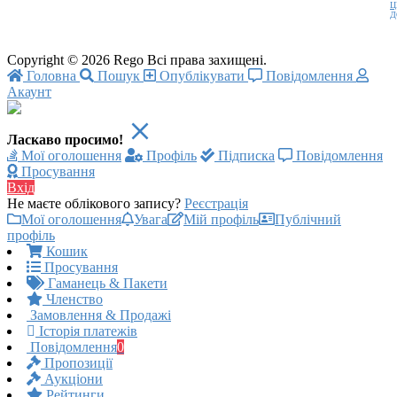
Ц
Д
Copyright © 2026 Rego Всі права захищені.
Головна
Пошук
Опублікувати
Повідомлення
Акаунт
Ласкаво просимо!
Мої оголошення
Профіль
Підписка
Повідомлення
Просування
Вхід
Не маєте облікового запису?
Реєстрація
Мої оголошення
Увага
Мій профіль
Публічний
профіль
Кошик
Просування
Гаманець & Пакети
Членство
Замовлення & Продажі
Історія платежів
Повідомлення
0
Пропозиції
Аукціони
Рейтинги