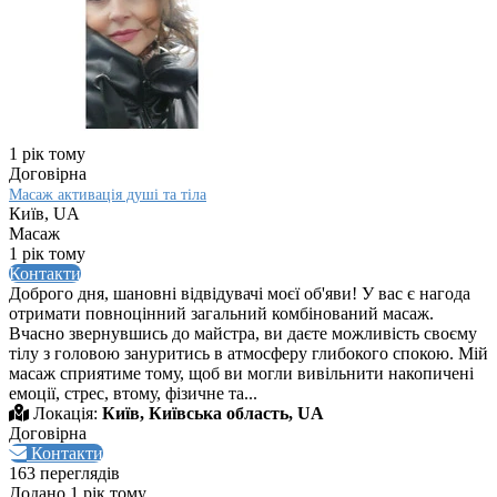
1 рік тому
Договірна
Масаж активація душі та тіла
Київ, UA
Масаж
1 рік тому
Контакти
Доброго дня, шановні відвідувачі моєї об'яви! У вас є нагода
отримати повноцінний загальний комбінований масаж.
Вчасно звернувшись до майстра, ви даєте можливість своєму
тілу з головою зануритись в атмосферу глибокого спокою. Мій
масаж сприятиме тому, щоб ви могли вивільнити накопичені
емоції, стрес, втому, фізичне та...
Локація:
Київ, Київська область, UA
Договірна
Контакти
163 переглядів
Додано 1 рік тому