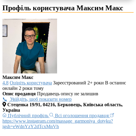
Профіль користувача Максим Макс
Максим Макс
4.8
Оцініть користувача
Зареєстрований 2+ роки
В останнє
онлайн 2 роки тому
Опис продавця
Продавець опису не залишив
Увійдіть, щоб показати номер
Стеценка 19/91, 04216, Берковець, Київська область,
Україна
Публічний профіль
Всі оголошення продавця
https://www.instagram.com/massage_garmoniya_dotyku?
igsh=eWdnYzY2dTcxMnVh