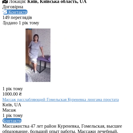
Локація:
Київ, Київська область, UA
Договірна
Контакти
149 переглядів
Додано 1 рік тому
1 рік тому
1000.00 ₴
Массаж расслабляющий Гомельская Куреневка лингама простата
Київ, UA
Масаж
1 рік тому
Контакти
Массажистка 47 лет район Куреневка, Гомельская, высшее
образование, большой опыт работы. Массажи лечебный,