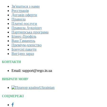
Зв'язатися з нами
Реєстрація
Договір оферти
Правила
Платні послуги
Правила Аукціону
Партнерська програма
Бізнес-Профіль
Ваш Гаманець
Преміум-членство
Бонусні пакети
Вигідно зараз
КОНТАКТИ
Email: support@rego.in.ua
ВИБРАТИ МОВУ
Ukrainian‎
СОЦМЕРЕЖІ