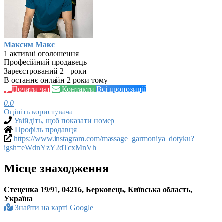
Максим Макс
1 активні оголошення
Професійний продавець
Зареєстрований 2+ роки
В останнє онлайн 2 роки тому
Почати чат
Контакти
Всі пропозиції
0.0
Оцініть користувача
Увійдіть, щоб показати номер
Профіль продавця
https://www.instagram.com/massage_garmoniya_dotyku?
igsh=eWdnYzY2dTcxMnVh
Місце знаходження
Стеценка 19/91, 04216, Берковець, Київська область,
Україна
Знайти на карті Google