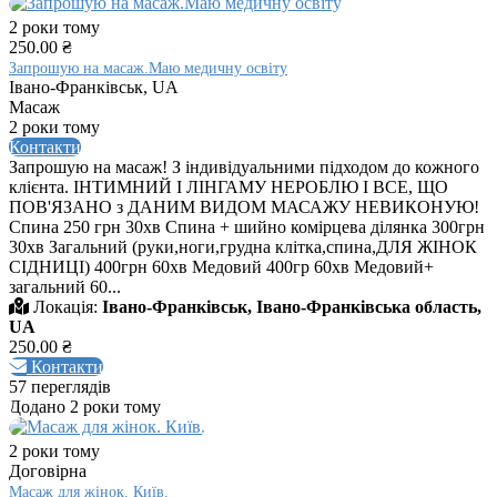
2 роки тому
250.00 ₴
Запрошую на масаж.Маю медичну освіту
Івано-Франківськ, UA
Масаж
2 роки тому
Контакти
Запрошую на масаж! З індивідуальними підходом до кожного
клієнта. ІНТИМНИЙ І ЛІНГАМУ НЕРОБЛЮ І ВСЕ, ЩО
ПОВ'ЯЗАНО з ДАНИМ ВИДОМ МАСАЖУ НЕВИКОНУЮ!
Спина 250 грн 30хв Спина + шийно комірцева ділянка 300грн
30хв Загальний (руки,ноги,грудна клітка,спина,ДЛЯ ЖІНОК
СІДНИЦІ) 400грн 60хв Медовий 400гр 60хв Медовий+
загальний 60...
Локація:
Івано-Франківськ, Івано-Франківська область,
UA
250.00 ₴
Контакти
57 переглядів
Додано 2 роки тому
2 роки тому
Договірна
Масаж для жінок. Київ.