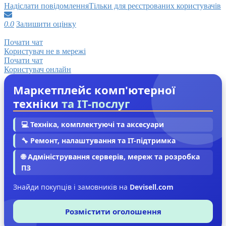
Надіслати повідомлення
Тільки для реєстрованих користувачів
0.0
Залишити оцінку
Почати чат
Користувач не в мережі
Почати чат
Користувач онлайн
Маркетплейс комп'ютерної
техніки
та IT-послуг
💻 Техніка, комплектуючі та аксесуари
🔧 Ремонт, налаштування та IT-підтримка
🌐 Адміністрування серверів, мереж та розробка
ПЗ
Знайди покупців і замовників на
Devisell.com
Розмістити оголошення