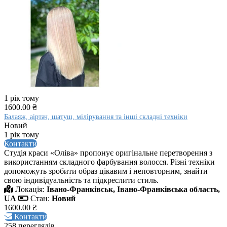
1 рік тому
1600.00 ₴
Балаяж, аіртач, шатуш, мілірування та інші складні техніки
Новий
1 рік тому
Контакти
Студія краси «Оліва» пропонує оригінальне перетворення з
використанням складного фарбування волосся. Різні техніки
допоможуть зробити образ цікавим і неповторним, знайти
свою індивідуальність та підкреслити стиль.
Локація:
Івано-Франківськ, Івано-Франківська область,
UA
Стан:
Новий
1600.00 ₴
Контакти
258 переглядів