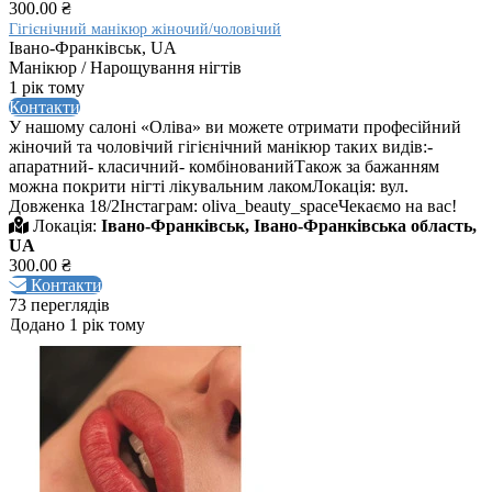
300.00 ₴
Гігієнічний манікюр жіночий/чоловічий
Івано-Франківськ, UA
Манікюр / Нарощування нігтів
1 рік тому
Контакти
У нашому салоні «Оліва» ви можете отримати професійний
жіночий та чоловічий гігієнічний манікюр таких видів:-
апаратний- класичний- комбінованийТакож за бажанням
можна покрити нігті лікувальним лакомЛокація: вул.
Довженка 18/2Інстаграм: oliva_beauty_spaceЧекаємо на вас!
Локація:
Івано-Франківськ, Івано-Франківська область,
UA
300.00 ₴
Контакти
73 переглядів
Додано 1 рік тому