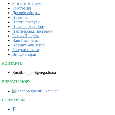
Зв'язатися з нами
Реєстрація
Договір оферти
Правила
Платні послуги
Правила Аукціону
Партнерська програма
Бізнес-Профіль
Ваш Гаманець
Преміум-членство
Бонусні пакети
Вигідно зараз
КОНТАКТИ
Email: support@rego.in.ua
ВИБРАТИ МОВУ
Ukrainian‎
СОЦМЕРЕЖІ