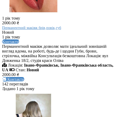
1 рік тому
2000.00 ₴
Перманентний макіяж брів,повік,губ
Новий
1 рік тому
Контакти
Перманентний макіяж дозволяє мати ідеальний зовнішній
вигляд вдома, на роботі, будь-де і щодня Губи, брови,
стрілочка, міжвійка Консультація безкоштовна Локація: вул
Довженка 18/2, студія краси Оліва
Локація:
Івано-Франківськ, Івано-Франківська область,
UA
Стан:
Новий
2000.00 ₴
Контакти
142 переглядів
Додано 1 рік тому