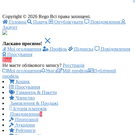
Д
Copyright © 2026 Rego Всі права захищені.
Головна
Пошук
Опублікувати
Повідомлення
Акаунт
Ласкаво просимо!
Мої оголошення
Профіль
Підписка
Повідомлення
Просування
Вхід
Не маєте облікового запису?
Реєстрація
Мої оголошення
Увага
Мій профіль
Публічний
профіль
Кошик
Просування
Гаманець & Пакети
Членство
Замовлення & Продажі
Історія платежів
Повідомлення
0
Пропозиції
Аукціони
Рейтинги