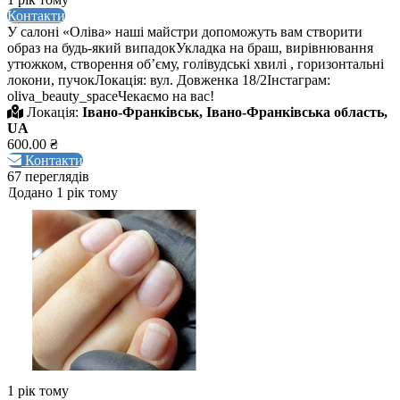
Контакти
У салоні «Оліва» наші майстри допоможуть вам створити
образ на будь-який випадокУкладка на браш, вирівнювання
утюжком, створення обʼєму, голівудські хвилі , горизонтальні
локони, пучокЛокація: вул. Довженка 18/2Інстаграм:
oliva_beauty_spaceЧекаємо на вас!
Локація:
Івано-Франківськ, Івано-Франківська область,
UA
600.00 ₴
Контакти
67 переглядів
Додано 1 рік тому
1 рік тому