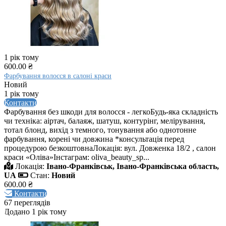
1 рік тому
600.00 ₴
Фарбування волосся в салоні краси
Новий
1 рік тому
Контакти
Фарбування без шкоди для волосся - легкоБудь-яка складність
чи техніка: аіртач, балаяж, шатуш, контурінг, мелірування,
тотал блонд, вихід з темного, тонування або однотонне
фарбування, корені чи довжина *консультація перед
процедурою безкоштовнаЛокація: вул. Довженка 18/2 , салон
краси «Оліва»Інстаграм: oliva_beauty_sp...
Локація:
Івано-Франківськ, Івано-Франківська область,
UA
Стан:
Новий
600.00 ₴
Контакти
67 переглядів
Додано 1 рік тому