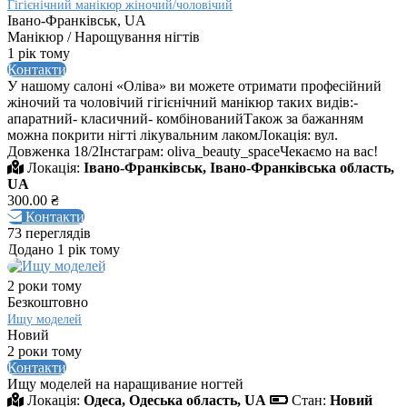
Гігієнічний манікюр жіночий/чоловічий
Івано-Франківськ, UA
Манікюр / Нарощування нігтів
1 рік тому
Контакти
У нашому салоні «Оліва» ви можете отримати професійний
жіночий та чоловічий гігієнічний манікюр таких видів:-
апаратний- класичний- комбінованийТакож за бажанням
можна покрити нігті лікувальним лакомЛокація: вул.
Довженка 18/2Інстаграм: oliva_beauty_spaceЧекаємо на вас!
Локація:
Івано-Франківськ, Івано-Франківська область,
UA
300.00 ₴
Контакти
73 переглядів
Додано 1 рік тому
2 роки тому
Безкоштовно
Ищу моделей
Новий
2 роки тому
Контакти
Ищу моделей на наращивание ногтей
Локація:
Одеса, Одеська область, UA
Стан:
Новий