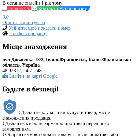
В останнє онлайн 1 рік тому
Почати чат
Контакти
Всі пропозиції
0.0
Оцініть користувача
Увійдіть, щоб показати номер
Профіль продавця
Місце знаходження
вул Довженка 18/2, Івано-Франківськ, Івано-Франківська
область, Україна
48.92312, 24.71248
Знайти на карті Google
Будьте в безпеці!
!
Дізнайтесь, у кого ви купуєте товар, місце
знаходження продавця.
!
Дізнайтесь всю інформацію про товар перед його
замовленням.
!
Обирайте умови оплати товару з "після оплатою" або