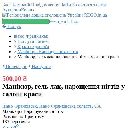
Блог
Компанії
Повідомлення
ЧаПи
Зв'язатися з нами
Аукціони
Кошик
Додати оголошення
Реєстрація
Вхід
Пошук
Івано-Франківськ
>
Послуги і бізнес
>
Краса і Здоров'я
>
Манікюр / Нарощування нігтів
>
Манікюр, гель лак, нарощення нігтів у салоні краси
Попереднє
Наступне
500.00 ₴
Манікюр, гель лак, нарощення нігтів у
салоні краси
Івано-Франківськ, Івано-Франківська область, UA
Манікюр / Нарощування нігтів
Розміщено 1 рік тому
135 перегляди