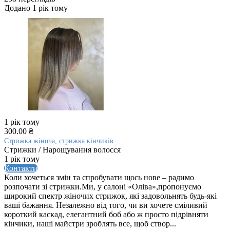
Додано 1 рік тому
1 рік тому
300.00 ₴
Стрижка жіноча, стрижка кінчиків
Стрижки / Нарощування волосся
1 рік тому
Контакти
Коли хочеться змін та спробувати щось нове – радимо
розпочати зі стрижки.Ми, у салоні «Оліва»,пропонуємо
широкий спектр жіночих стрижок, які задовольнять будь-які
ваші бажання. Незалежно від того, чи ви хочете сміливий
короткий каскад, елегантний боб або ж просто підрівняти
кінчики, наші майстри зроблять все, щоб створ...