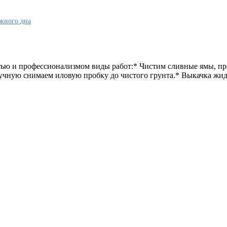
ажного дна
тью и профессионализмом виды работ:* Чистим сливные ямы, 
чную снимаем иловую пробку до чистого грунта.* Выкачка жид