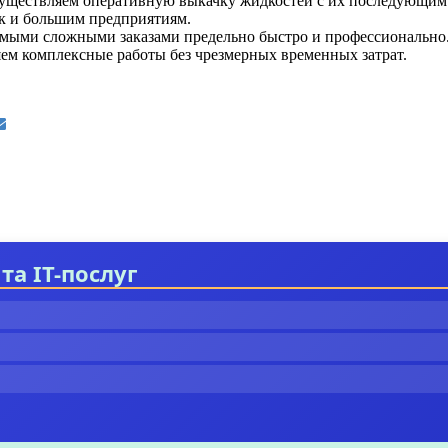
уществляем оперативную выкачку жидкостей с их последующим 
ак и большим предприятиям.
амыми сложными заказами предельно быстро и профессионально
ем комплексные работы без чрезмерных временных затрат.
та IT-послуг