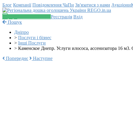
Блог
Компанії
Повідомлення
ЧаПи
Зв'язатися з нами
Аукціони
Додати оголошення
Реєстрація
Вхід
Пошук
Дніпро
>
Послуги і бізнес
>
Інші Послуги
>
Каменское Днепр. Услуги илососа, ассенизатора 16 м3. 
Попереднє
Наступне