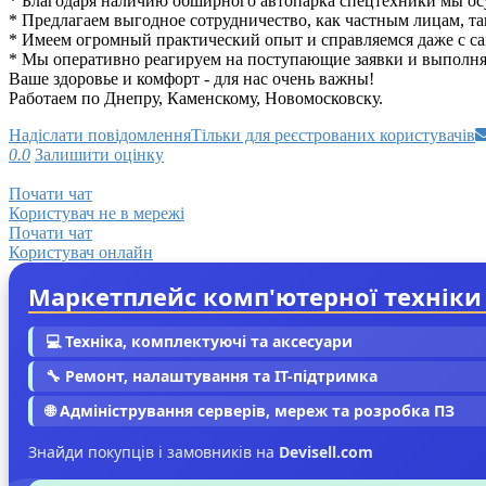
* Благодаря наличию обширного автопарка спецтехники мы ос
* Предлагаем выгодное сотрудничество, как частным лицам, т
* Имеем огромный практический опыт и справляемся даже с с
* Мы оперативно реагируем на поступающие заявки и выполня
Ваше здоровье и комфорт - для нас очень важны!
Работаем по Днепру, Каменскому, Новомосковску.
Надіслати повідомлення
Тільки для реєстрованих користувачів
0.0
Залишити оцінку
Почати чат
Користувач не в мережі
Почати чат
Користувач онлайн
Маркетплейс комп'ютерної техніки
💻 Техніка, комплектуючі та аксесуари
🔧 Ремонт, налаштування та IT-підтримка
🌐 Адміністрування серверів, мереж та розробка ПЗ
Знайди покупців і замовників на
Devisell.com