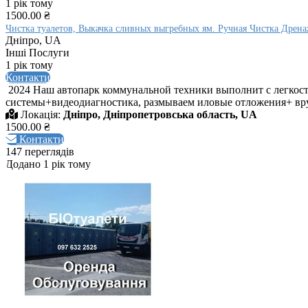
1 рік тому
1500.00 ₴
Чистка туалетов, Выкачка сливных выгребных ям. Ручная Чистка Дрен
Дніпро, UA
Інші Послуги
1 рік тому
Контакти
2024 Наш автопарк коммунальной техники выполнит с легкос
системы+видеодиагностика, размываем иловые отложения+ вру
Локація:
Дніпро, Дніпропетровська область, UA
1500.00 ₴
Контакти
147 переглядів
Додано 1 рік тому