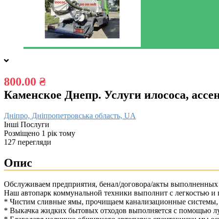
800.00 ₴
Каменское Днепр. Услуги илососа, ассен
Дніпро, Дніпропетровська область, UA
Інші Послуги
Розміщено 1 рік тому
127 перегляди
Опис
Обслуживаем предприятия, бенал/договора/акты выполненных 
Наш автопарк коммунальной техники выполнит с легкостью и
* Чистим сливные ямы, прочищаем канализационные системы,
* Выкачка жидких бытовых отходов выполняется с помощью л