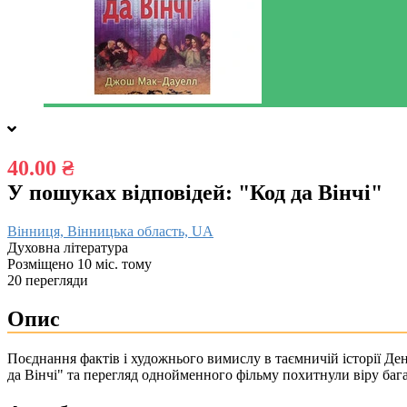
40.00 ₴
У пошуках відповідей: "Код да Вінчі"
Вінниця, Вінницька область, UA
Духовна література
Розміщено 10 міс. тому
20 перегляди
Опис
Поєднання фактів і художнього вимислу в таємничій історії Де
да Вінчі" та перегляд однойменного фільму похитнули віру баг