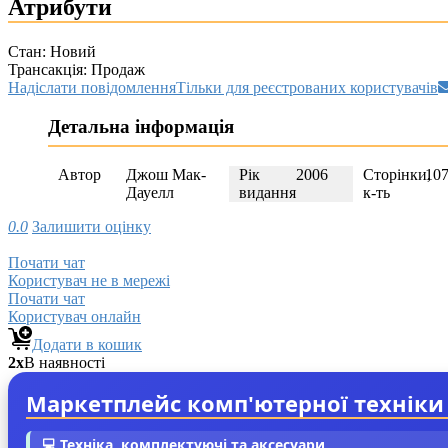
Атрибути
Стан:
Новий
Трансакція:
Продаж
Надіслати повідомлення
Тільки для реєстрованих користувачів
Детальна інформація
Автор
Джош Мак-
Рік
2006
Сторінки,
10
Дауелл
видання
к-ть
0.0
Залишити оцінку
Почати чат
Користувач не в мережі
Почати чат
Користувач онлайн
Додати в кошик
2x
В наявності
Маркетплейс комп'ютерної техніки
💻 Техніка, комплектуючі та аксесуари