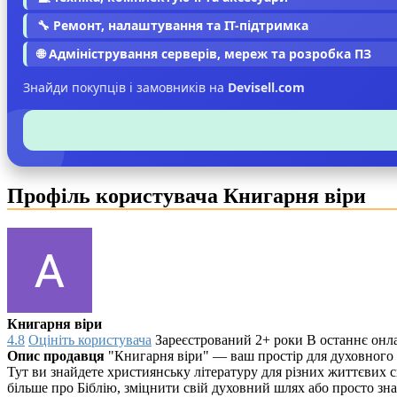
🔧 Ремонт, налаштування та IT-підтримка
🌐 Адміністрування серверів, мереж та розробка ПЗ
Знайди покупців і замовників на
Devisell.com
Профіль користувача Книгарня віри
Книгарня віри
4.8
Оцініть користувача
Зареєстрований 2+ роки
В останнє онла
Опис продавця
"Книгарня віри" — ваш простір для духовного
Тут ви знайдете християнську літературу для різних життєвих 
більше про Біблію, зміцнити свій духовний шлях або просто зна