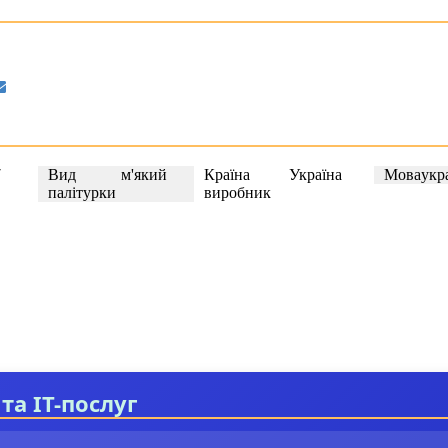
7
Вид
м'який
Країна
Україна
Мова
укр
палітурки
виробник
та IT-послуг