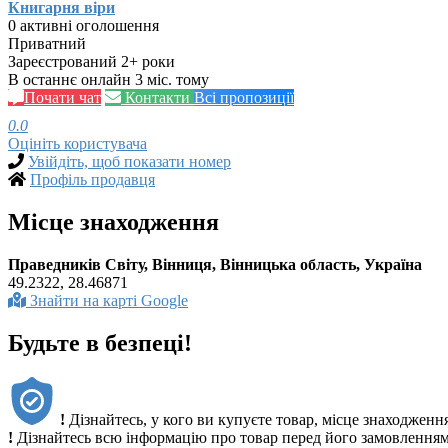
Книгарня віри
0 активні оголошення
Приватний
Зареєстрований 2+ роки
В останнє онлайн 3 міс. тому
Почати чат
Контакти
Всі пропозиції
0.0
Оцініть користувача
Увійдіть, щоб показати номер
Профіль продавця
Місце знаходження
Праведників Світу, Вінниця, Вінницька область, Україна
49.2322, 28.46871
Знайти на карті Google
Будьте в безпеці!
!
Дізнайтесь, у кого ви купуєте товар, місце знаходженн
!
Дізнайтесь всю інформацію про товар перед його замовленням