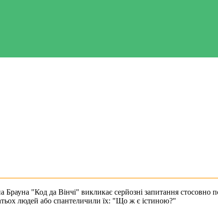
на Брауна "Код да Вінчі" викликає серйозні запитання стосовно 
атьох людей або спантеличили їх: "Що ж є істиною?"