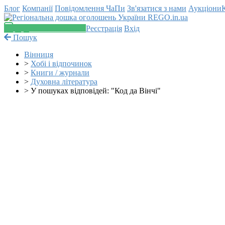
Блог
Компанії
Повідомлення
ЧаПи
Зв'язатися з нами
Аукціони
Додати оголошення
Реєстрація
Вхід
Пошук
Вінниця
>
Хобі і відпочинок
>
Книги / журнали
>
Духовна література
>
У пошуках відповідей: "Код да Вінчі"