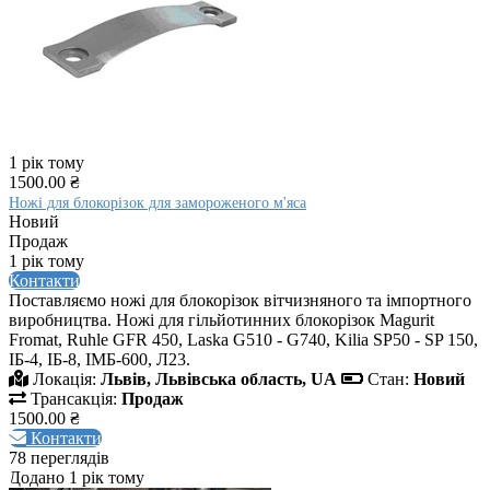
1 рік тому
1500.00 ₴
Ножі для блокорізок для замороженого м'яса
Новий
Продаж
1 рік тому
Контакти
Поставляємо ножі для блокорізок вітчизняного та імпортного
виробництва. Ножі для гільйотинних блокорізок Magurit
Fromat, Ruhle GFR 450, Laska G510 - G740, Kilia SP50 - SP 150,
ІБ-4, ІБ-8, ІМБ-600, Л23.
Локація:
Львів, Львівська область, UA
Стан:
Новий
Трансакція:
Продаж
1500.00 ₴
Контакти
78 переглядів
Додано 1 рік тому