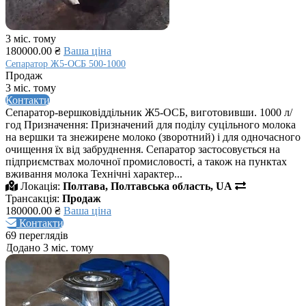
3 міс. тому
180000.00 ₴
Ваша ціна
Сепаратор Ж5-ОСБ 500-1000
Продаж
3 міс. тому
Контакти
Сепаратор-вершковіддільник Ж5-ОСБ, виготовивши. 1000 л/
год Призначення: Призначений для поділу суцільного молока
на вершки та знежирене молоко (зворотний) і для одночасного
очищення їх від забруднення. Сепаратор застосовується на
підприємствах молочної промисловості, а також на пунктах
вживання молока Технічні характер...
Локація:
Полтава, Полтавська область, UA
Трансакція:
Продаж
180000.00 ₴
Ваша ціна
Контакти
69 переглядів
Додано 3 міс. тому