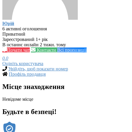
Юрій
6 активні оголошення
Приватний
Зареєстрований 1+ рік
В останнє онлайн 2 тижн. тому
Почати чат
Контакти
Всі пропозиції
0.0
Оцініть користувача
Увійдіть, щоб показати номер
Профіль продавця
Місце знаходження
Невідоме місце
Будьте в безпеці!