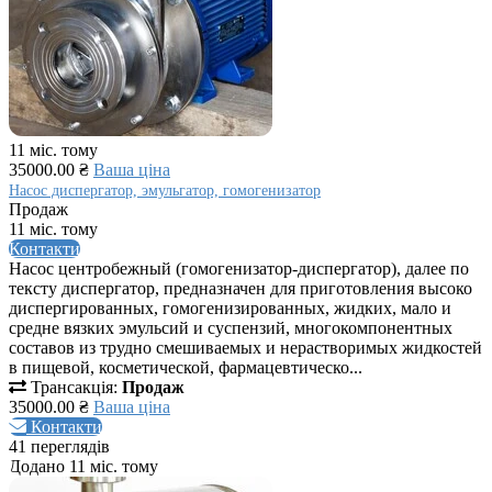
11 міс. тому
35000.00 ₴
Ваша ціна
Насос диспергатор, эмульгатор, гомогенизатор
Продаж
11 міс. тому
Контакти
Насос центробежный (гомогенизатор-диспергатор), далее по
тексту диспергатор, предназначен для приготовления высоко
диспергированных, гомогенизированных, жидких, мало и
средне вязких эмульсий и суспензий, многокомпонентных
составов из трудно смешиваемых и нерастворимых жидкостей
в пищевой, косметической, фармацевтическо...
Трансакція:
Продаж
35000.00 ₴
Ваша ціна
Контакти
41 переглядів
Додано 11 міс. тому