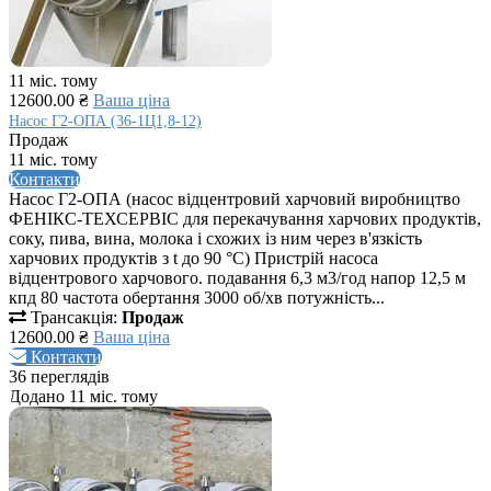
11 міс. тому
12600.00 ₴
Ваша ціна
Насос Г2-ОПА (36-1Ц1,8-12)
Продаж
11 міс. тому
Контакти
Насос Г2-ОПА (насос відцентровий харчовий виробництво
ФЕНІКС-ТЕХСЕРВІС для перекачування харчових продуктів,
соку, пива, вина, молока і схожих із ним через в'язкість
харчових продуктів з t до 90 °C) Пристрій насоса
відцентрового харчового. подавання 6,3 м3/год напор 12,5 м
кпд 80 частота обертання 3000 об/хв потужність...
Трансакція:
Продаж
12600.00 ₴
Ваша ціна
Контакти
36 переглядів
Додано 11 міс. тому