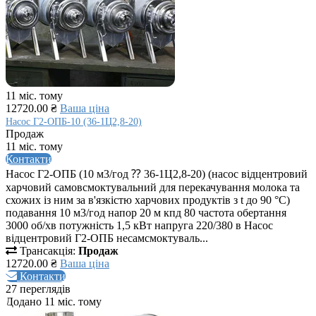
11 міс. тому
12720.00 ₴
Ваша ціна
Насос Г2-ОПБ-10 (36-1Ц2,8-20)
Продаж
11 міс. тому
Контакти
Насос Г2-ОПБ (10 м3/год ⁇ 36-1Ц2,8-20) (насос відцентровий
харчовий самовсмоктувальний для перекачування молока та
схожих із ним за в'язкістю харчових продуктів з t до 90 °C)
подавання 10 м3/год напор 20 м кпд 80 частота обертання
3000 об/хв потужність 1,5 кВт напруга 220/380 в Насос
відцентровий Г2-ОПБ несамсмоктуваль...
Трансакція:
Продаж
12720.00 ₴
Ваша ціна
Контакти
27 переглядів
Додано 11 міс. тому