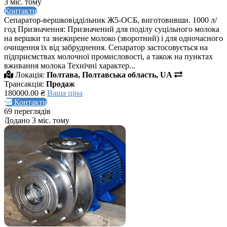
3 міс. тому
Контакти
Сепаратор-вершковіддільник Ж5-ОСБ, виготовивши. 1000 л/
год Призначення: Призначений для поділу суцільного молока
на вершки та знежирене молоко (зворотний) і для одночасного
очищення їх від забруднення. Сепаратор застосовується на
підприємствах молочної промисловості, а також на пунктах
вживання молока Технічні характер...
Локація:
Полтава, Полтавська область, UA
Трансакція:
Продаж
180000.00 ₴
Ваша ціна
Контакти
69 переглядів
Додано 3 міс. тому