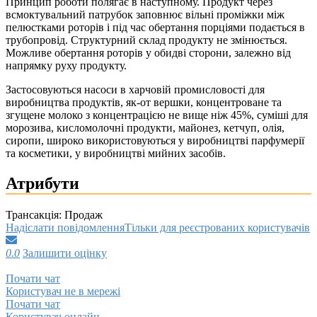
Принцип роботи полягає в наступному. Продукт через
всмоктувальний патрубок заповнює вільні проміжки між
пелюстками роторів і під час обертання порціями подається в
трубопровід. Структурний склад продукту не змінюється.
Можливе обертання роторів у обидві сторони, залежно від
напрямку руху продукту.
Застосовуються насоси в харчовій промисловості для
виробництва продуктів, як-от вершки, концентроване та
згущене молоко з концентрацією не вище ніж 45%, суміші для
морозива, кисломолочні продукти, майонез, кетчуп, олія,
сиропи, широко використовуються у виробництві парфумерії
та косметики, у виробництві мийних засобів.
Атрибути
Трансакція:
Продаж
Надіслати повідомлення
Тільки для реєстрованих користувачів
0.0
Залишити оцінку
Почати чат
Користувач не в мережі
Почати чат
Користувач онлайн