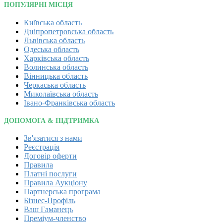
ПОПУЛЯРНІ МІСЦЯ
Київська область
Дніпропетровська область
Львівська область
Одеська область
Харківська область
Волинська область
Вінницька область
Черкаська область
Миколаївська область
Івано-Франківська область
ДОПОМОГА & ПІДТРИМКА
Зв'язатися з нами
Реєстрація
Договір оферти
Правила
Платні послуги
Правила Аукціону
Партнерська програма
Бізнес-Профіль
Ваш Гаманець
Преміум-членство