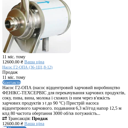
11 міс. тому
12600.00 ₴
Ваша ціна
Насос Г2-ОПА (36-1Ц1,8-12)
Продаж
11 міс. тому
Контакти
Насос Г2-ОПА (насос відцентровий харчовий виробництво
ФЕНІКС-ТЕХСЕРВІС для перекачування харчових продуктів,
соку, пива, вина, молока і схожих із ним через в'язкість
харчових продуктів з t до 90 °C) Пристрій насоса
відцентрового харчового. подавання 6,3 м3/год напор 12,5 м
кпд 80 частота обертання 3000 об/хв потужність...
Трансакція:
Продаж
12600.00 ₴
Ваша ціна