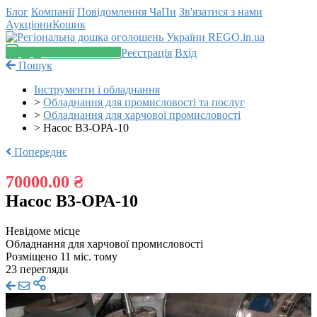
Блог
Компанії
Повідомлення
ЧаПи
Зв'язатися з нами
Аукціони
Кошик
Додати оголошення
Реєстрація
Вхід
Пошук
Інструменти і обладнання
>
Обладнання для промисловості та послуг
>
Обладнання для харчової промисловості
>
Насос В3-ОРА-10
Попереднє
70000.00 ₴
Насос В3-ОРА-10
Невідоме місце
Обладнання для харчової промисловості
Розміщено 11 міс. тому
23 перегляди