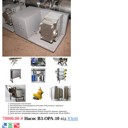
70000.00 ₴
Насос В3-ОРА-10
від
Юрій