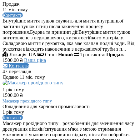
Продаж
11 міс. тому
Контакти
Внутрішнє миття тушок служить для миття внутрішньої
частини тушок птиці після закінчення процесу
потрошення.Будова та принцип дії:Внутрішнє миття тушок
виготовлене з нержавіючого, кислотостійкого матеріалу.
Складовою миття є рукоятка, яка має клапан подачі води. Від
рукоятки відходить наконечник з нержавіючої труби з п...
Локація:
UA
Стан:
Новий
Трансакція:
Продаж
1500.00 ₴
Ваша ціна
Контакти
47 переглядів
Додано 11 міс. тому
1 рік тому
1500.00 ₴
Масажер прохідного типу
Обладнання для харчової промисловості
1 рік тому
Контакти
Масажер прохідного типу - розроблений для зменшення часу
дренування післяін'єктування м'яса з метою отримання
можливості упаковки сировини відразу після йогообробки.