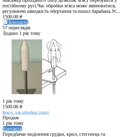
Масажер прохідного типу дозволяє м'ясу перебувати у
постійному русі.Час обробки м'яса може змінюватися,
регулюючи швидкість обертання та нахил барабана.Ус...
1500.00 ₴
Контакти
57 переглядів
Додано 1 рік тому
1 рік тому
1500.00 ₴
Конус для обробки птиці
Продаж
1 рік тому
Контакти
Передбачає виділення грудки, крил, стегенець та