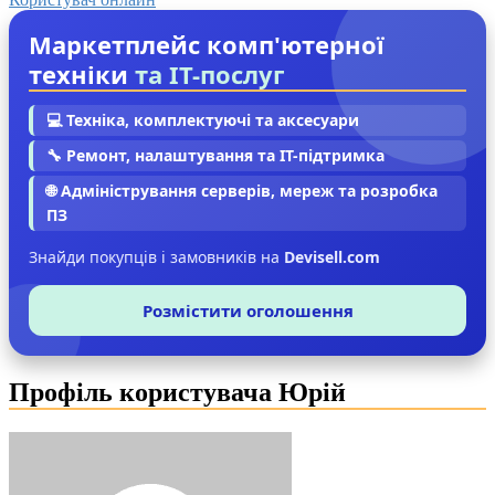
Маркетплейс комп'ютерної
техніки
та IT-послуг
💻 Техніка, комплектуючі та аксесуари
🔧 Ремонт, налаштування та IT-підтримка
🌐 Адміністрування серверів, мереж та розробка
ПЗ
Знайди покупців і замовників на
Devisell.com
Розмістити оголошення
Профіль користувача Юрій