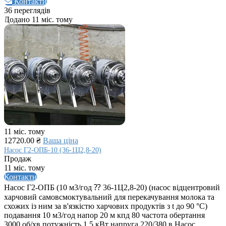
Контакти
36 переглядів
Додано 11 міс. тому
11 міс. тому
12720.00 ₴
Ваша ціна
Насос Г2-ОПБ-10 (36-1Ц2,8-20)
Продаж
11 міс. тому
Контакти
Насос Г2-ОПБ (10 м3/год ⁇ 36-1Ц2,8-20) (насос відцентровий
харчовий самовсмоктувальний для перекачування молока та
схожих із ним за в'язкістю харчових продуктів з t до 90 °C)
подавання 10 м3/год напор 20 м кпд 80 частота обертання
3000 об/хв потужність 1,5 кВт напруга 220/380 в Насос