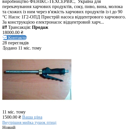
виробництво ФЕНІКС-ТЕХСЕРВІС, Україна для
перекачування харчових продуктів, соку, пиво, вина, молока
та схожих із ним через в'язкість харчових продуктів із t до 90
°C Насос 1Г2-ОПД Пристрій насоса відцентрового харчового.
За конструкцією електронасос відцентровий харч...
Трансакція:
Продаж
18000.00 ₴
Контакти
28 переглядів
Додано 11 міс. тому
11 міс. тому
1500.00 ₴
Ваша ціна
Внутрішня мийка тушок птиці
Новий