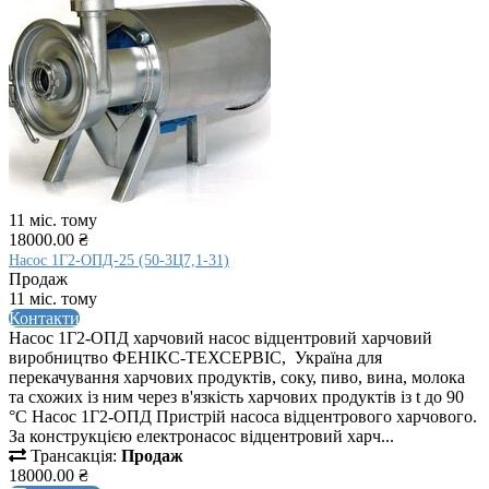
11 міс. тому
18000.00 ₴
Насос 1Г2-ОПД-25 (50-3Ц7,1-31)
Продаж
11 міс. тому
Контакти
Насос 1Г2-ОПД харчовий насос відцентровий харчовий
виробництво ФЕНІКС-ТЕХСЕРВІС, Україна для
перекачування харчових продуктів, соку, пиво, вина, молока
та схожих із ним через в'язкість харчових продуктів із t до 90
°C Насос 1Г2-ОПД Пристрій насоса відцентрового харчового.
За конструкцією електронасос відцентровий харч...
Трансакція:
Продаж
18000.00 ₴