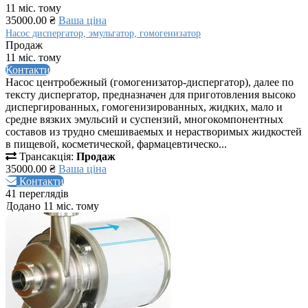
11 міс. тому
35000.00 ₴
Ваша ціна
Насос диспергатор, эмульгатор, гомогенизатор
Продаж
11 міс. тому
Контакти
Насос центробежный (гомогенизатор-диспергатор), далее по
тексту диспергатор, предназначен для приготовления высоко
диспергированных, гомогенизированных, жидких, мало и
средне вязких эмульсий и суспензий, многокомпонентных
составов из трудно смешиваемых и нерастворимых жидкостей
в пищевой, косметической, фармацевтическо...
Трансакція:
Продаж
35000.00 ₴
Ваша ціна
Контакти
41 переглядів
Додано 11 міс. тому