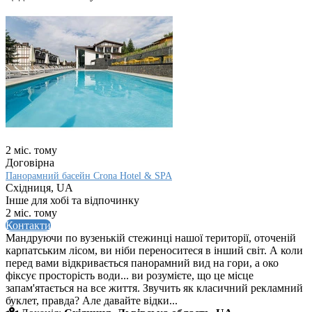
2 міс. тому
Договірна
Панорамний басейн Crona Hotel & SPA
Східниця, UA
Інше для хобі та відпочинку
2 міс. тому
Контакти
Мандруючи по вузенькій стежинці нашої території, оточеній
карпатським лісом, ви ніби переноситеся в інший світ. А коли
перед вами відкривається панорамний вид на гори, а око
фіксує просторість води... ви розумієте, що це місце
запам'ятається на все життя. Звучить як класичний рекламний
буклет, правда? Але давайте відки...