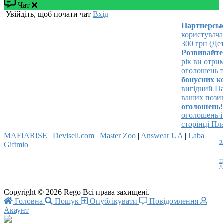
Чат
Увійдіть, щоб почати чат
Вхід
Партнерська 
користувача!
У
300 грн (Детал
Розвивайте св
рік ви отрима
оголошень та з
бонусних кош
вигідний Паке
ваших позицій 
оголошень!
Ро
оголошень і з
сторінці Платн
MAFIARISE
|
Devisell.com
|
Master Zoo
|
Answear UA
|
Laba
|
R
Giftmio
Ц
Д
Copyright © 2026 Rego Всі права захищені.
Головна
Пошук
Опублікувати
Повідомлення
Акаунт