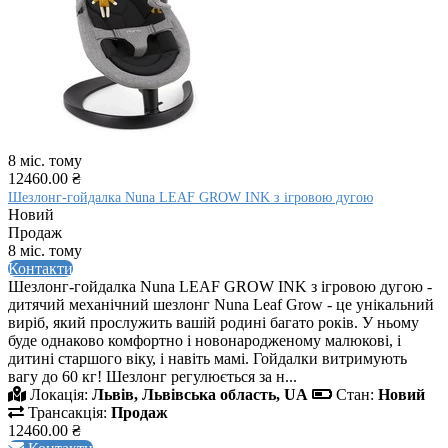
8 міс. тому
12460.00 ₴
Шезлонг-гойдалка Nuna LEAF GROW INK з ігровою дугою
Новий
Продаж
8 міс. тому
Контакти
Шезлонг-гойдалка Nuna LEAF GROW INK з ігровою дугою -
дитячий механічний шезлонг Nuna Leaf Grow - це унікальний
виріб, який прослужить вашій родині багато років. У ньому
буде однаково комфортно і новонародженому малюкові, і
дитині старшого віку, і навіть мамі. Гойдалки витримують
вагу до 60 кг! Шезлонг регулюється за н...
Локація:
Львів, Львівська область, UA
Стан:
Новий
Трансакція:
Продаж
12460.00 ₴