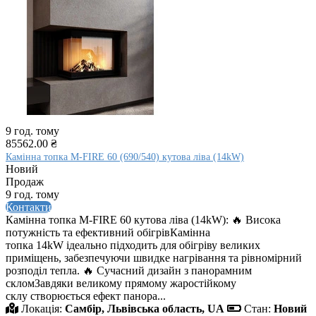
9 год. тому
85562.00 ₴
Камінна топка M-FIRE 60 (690/540) кутова ліва (14kW)
Новий
Продаж
9 год. тому
Контакти
Камінна топка M-FIRE 60 кутова ліва (14kW): 🔥 Висока
потужність та ефективний обігрівКамінна
топка 14kW ідеально підходить для обігріву великих
приміщень, забезпечуючи швидке нагрівання та рівномірний
розподіл тепла. 🔥 Сучасний дизайн з панорамним
скломЗавдяки великому прямому жаростійкому
склу створюється ефект панора...
Локація:
Самбір, Львівська область, UA
Стан:
Новий