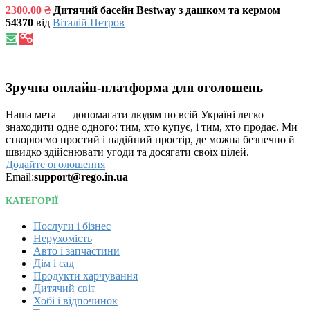
2300.00 ₴
Дитячий басейн Bestway з дашком та кермом
54370
від
Віталій Петров
Зручна онлайн-платформа для оголошень
Наша мета — допомагати людям по всій Україні легко
знаходити одне одного: тим, хто купує, і тим, хто продає. Ми
створюємо простий і надійний простір, де можна безпечно й
швидко здійснювати угоди та досягати своїх цілей.
Додайте оголошення
Email:
support@rego.in.ua
КАТЕГОРІЇ
Послуги і бізнес
Нерухомість
Авто і запчастини
Дім і сад
Продукти харчування
Дитячий світ
Хобі і відпочинок