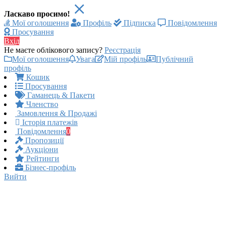
Ласкаво просимо!
Мої оголошення
Профіль
Підписка
Повідомлення
Просування
Вхід
Не маєте облікового запису?
Реєстрація
Мої оголошення
Увага
Мій профіль
Публічний
профіль
Кошик
Просування
Гаманець & Пакети
Членство
Замовлення & Продажі
Історія платежів
Повідомлення
0
Пропозиції
Аукціони
Рейтинги
Бізнес-профіль
Вийти