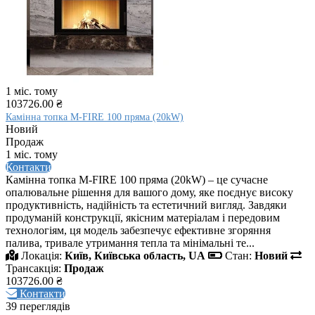
1 міс. тому
103726.00 ₴
Камінна топка M-FIRE 100 пряма (20kW)
Новий
Продаж
1 міс. тому
Контакти
Камінна топка M-FIRE 100 пряма (20kW) – це сучасне
опалювальне рішення для вашого дому, яке поєднує високу
продуктивність, надійність та естетичний вигляд. Завдяки
продуманій конструкції, якісним матеріалам і передовим
технологіям, ця модель забезпечує ефективне згоряння
палива, тривале утримання тепла та мінімальні те...
Локація:
Київ, Київська область, UA
Стан:
Новий
Трансакція:
Продаж
103726.00 ₴
Контакти
39 переглядів