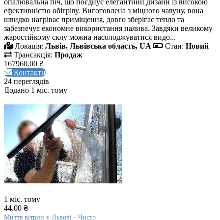
опалювальна піч, що поєднує елегантний дизайн із високою
ефективністю обігріву. Виготовлена з міцного чавуну, вона
швидко нагріває приміщення, довго зберігає тепло та
забезпечує економне використання палива. Завдяки великому
жаростійкому склу можна насолоджуватися видо...
Локація:
Львів, Львівська область, UA
Стан:
Новий
Трансакція:
Продаж
167960.00 ₴
Контакти
24 переглядів
Додано 1 міс. тому
1 міс. тому
44.00 ₴
Миття вітрин у Львові - Чисто