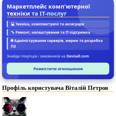
Маркетплейс комп'ютерної
техніки
та IT-послуг
💻 Техніка, комплектуючі та аксесуари
🔧 Ремонт, налаштування та IT-підтримка
🌐 Адміністрування серверів, мереж та розробка
ПЗ
Знайди покупців і замовників на
Devisell.com
Розмістити оголошення
Профіль користувача Віталій Петров