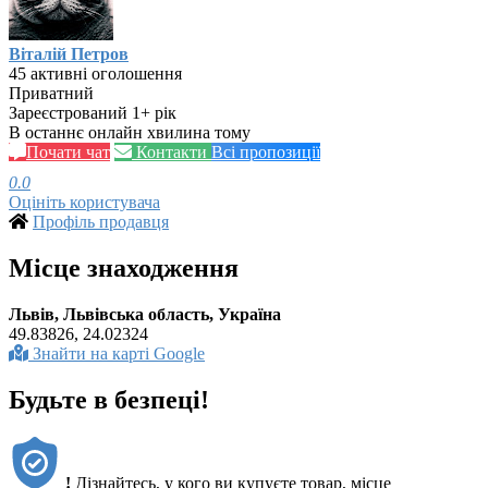
Віталій Петров
45 активні оголошення
Приватний
Зареєстрований 1+ рік
В останнє онлайн хвилина тому
Почати чат
Контакти
Всі пропозиції
0.0
Оцініть користувача
Профіль продавця
Місце знаходження
Львів, Львівська область, Україна
49.83826, 24.02324
Знайти на карті Google
Будьте в безпеці!
!
Дізнайтесь, у кого ви купуєте товар, місце