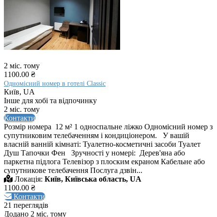
2 міс. тому
1100.00 ₴
Одномісний номер в готелі Classic
Київ, UA
Інше для хобі та відпочинку
2 міс. тому
Контакти
Розмір номера 12 м² 1 односпальне ліжко Одномісний номер з
супутниковим телебаченням і кондиціонером. У вашій
власній ванній кімнаті: Туалетно-косметичні засоби Туалет
Душ Тапочки Фен Зручності у номері: ​ Дерев'яна або
паркетна підлога Телевізор з плоским екраном Кабельне або
супутникове телебачення Послуга дзвін...
Локація:
Київ, Київська область, UA
1100.00 ₴
Контакти
21 переглядів
Додано 2 міс. тому