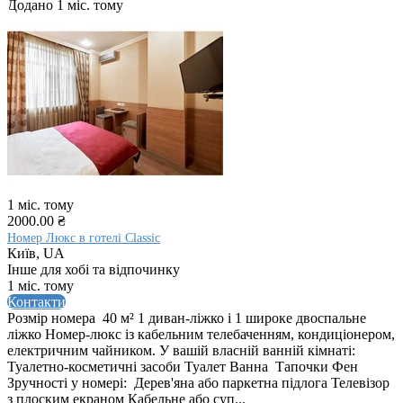
Додано 1 міс. тому
1 міс. тому
2000.00 ₴
Номер Люкс в готелі Classic
Київ, UA
Інше для хобі та відпочинку
1 міс. тому
Контакти
Розмір номера 40 м² 1 диван-ліжко і 1 широке двоспальне
ліжко Номер-люкс із кабельним телебаченням, кондиціонером,
електричним чайником. У вашій власній ванній кімнаті:
Туалетно-косметичні засоби Туалет Ванна Тапочки Фен
Зручності у номері: ​ Дерев'яна або паркетна підлога Телевізор
з плоским екраном Кабельне або суп...