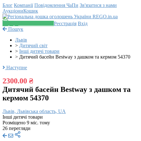
Блог
Компанії
Повідомлення
ЧаПи
Зв'язатися з нами
Аукціони
Кошик
Додати оголошення
Реєстрація
Вхід
Пошук
Львів
>
Дитячий світ
>
Інші дитячі товари
>
Дитячий басейн Bestway з дашком та кермом 54370
Наступне
2300.00 ₴
Дитячий басейн Bestway з дашком та
кермом 54370
Львів, Львівська область, UA
Інші дитячі товари
Розміщено 9 міс. тому
26 перегляди