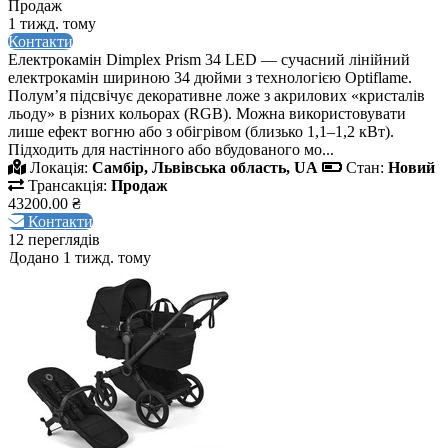
Продаж
1 тижд. тому
Контакти
Електрокамін Dimplex Prism 34 LED — сучасний лінійний
електрокамін шириною 34 дюйми з технологією Optiflame.
Полум’я підсвічує декоративне ложе з акрилових «кристалів
льоду» в різних кольорах (RGB). Можна використовувати
лише ефект вогню або з обігрівом (близько 1,1–1,2 кВт).
Підходить для настінного або вбудованого мо...
Локація:
Самбір, Львівська область, UA
Стан:
Новий
Трансакція:
Продаж
43200.00 ₴
Контакти
12 переглядів
Додано 1 тижд. тому