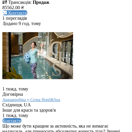
Трансакція:
Продаж
85562.00 ₴
Контакти
1 переглядів
Додано 9 год. тому
1 тижд. тому
Договірна
Аквааеробіка у Crona Hotel&Spa
Східниця, UA
Інше для краси та здоров'я
1 тижд. тому
Контакти
Що може бути кращим за активність, яка не вимагає
надзусиль, але приносить абсолютну користь тілу? Звичні