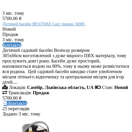
3 міс. тому
5700.00 ₴
Дитячий басейн BESTWAY Світ тварин 56985
Новий
Продаж
3 міс. тому
Контакти
Дитячий садовий басейн Bestway розміром
305x66см виготовлений з дуже міцного ПВХ матеріалу, тому
прослужить довгі роки. Басейн дуже просторий,
наповнюється водою на 90%, тому в ньому може розміститися
вся родина. Цей садовий басейн швидко стане улюбленим
місцем літнього відпочинку та центральним місцем для ігор
дітей....
Локація:
Самбір, Львівська область, UA
Стан:
Новий
Трансакція:
Продаж
5700.00 ₴
Контакти
25 переглядів
Додано 3 міс. тому