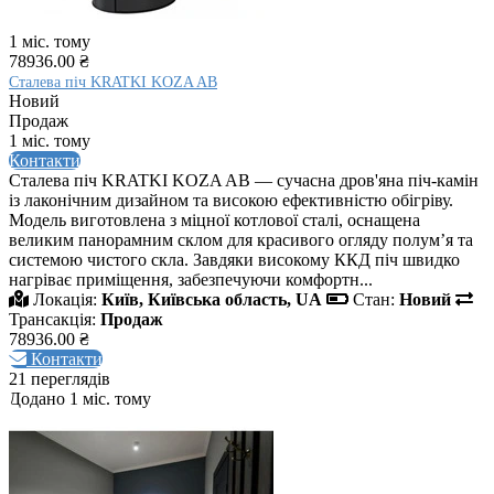
1 міс. тому
78936.00 ₴
Сталева піч KRATKI KOZA AB
Новий
Продаж
1 міс. тому
Контакти
Сталева піч KRATKI KOZA AB — сучасна дров'яна піч-камін
із лаконічним дизайном та високою ефективністю обігріву.
Модель виготовлена з міцної котлової сталі, оснащена
великим панорамним склом для красивого огляду полум’я та
системою чистого скла. Завдяки високому ККД піч швидко
нагріває приміщення, забезпечуючи комфортн...
Локація:
Київ, Київська область, UA
Стан:
Новий
Трансакція:
Продаж
78936.00 ₴
Контакти
21 переглядів
Додано 1 міс. тому