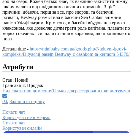
або на озеро. Кожен батько знає, як важливо захистити ніжну
шкіру малюка від шкідливих сонячних променів. З цієї
причини, дбаючи, перш за все, про здорові та безпечні
розваги, Bestway розмістила в басейні Sea Captain знімний
навіс з УФ-фільтром. Крім того, в басейні вбудоване кермо з
клаксоном, яке дозволяє дітям грати роль капітана, плавати по
морях і океанах і сигналити іншим кораблям, що пропливають
повз.
Детальніше -
https://minibaby.com.ua/goods.php/Naduvni-igrovi-
kompleksi/Dityachij-basejn-Bestway-z-dashkom-ta-kermom-54370/
Атрибути
Стан:
Новий
Трансакція:
Продаж
Надіслати повідомлення
Тільки для реєстрованих користувачів
0.0
Залишити оцінку
Почати чат
Користувач не в мережі
Почати чат
Користувач онлайн