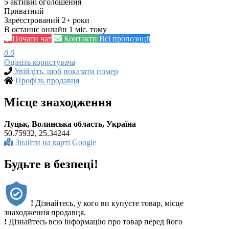
5 активні оголошення
Приватний
Зареєстрований 2+ роки
В останнє онлайн 1 міс. тому
Почати чат
Контакти
Всі пропозиції
0.0
Оцініть користувача
Увійдіть, щоб показати номер
Профіль продавця
Місце знаходження
Луцьк, Волинська область, Україна
50.75932, 25.34244
Знайти на карті Google
Будьте в безпеці!
!
Дізнайтесь, у кого ви купуєте товар, місце
знаходження продавця.
!
Дізнайтесь всю інформацію про товар перед його