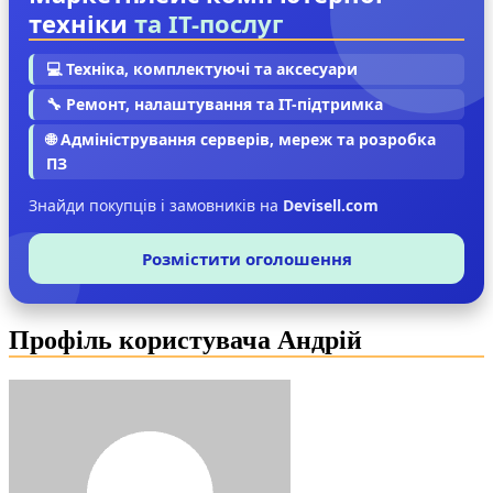
техніки
та IT-послуг
💻 Техніка, комплектуючі та аксесуари
🔧 Ремонт, налаштування та IT-підтримка
🌐 Адміністрування серверів, мереж та розробка
ПЗ
Знайди покупців і замовників на
Devisell.com
Розмістити оголошення
Профіль користувача Андрій