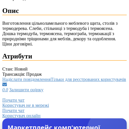
Опис
Виготовлення цільноламельного меблевого щита, столів з
термодерева. Слеби, стільниці з термодуба і термоясена.
Дошка термодуба, термоясена, термограба, термоакації з
природніми тріщинами для меблів, декору та оздоблення.
Ціни договірні.
Атрибути
Стан:
Новий
Трансакція:
Продаж
Надіслати повідомлення
Тільки для реєстрованих користувачів
0.0
Залишити оцінку
Почати чат
Користувач не в мережі
Почати чат
Користувач онлайн
Маркетплейс комп'ютерної