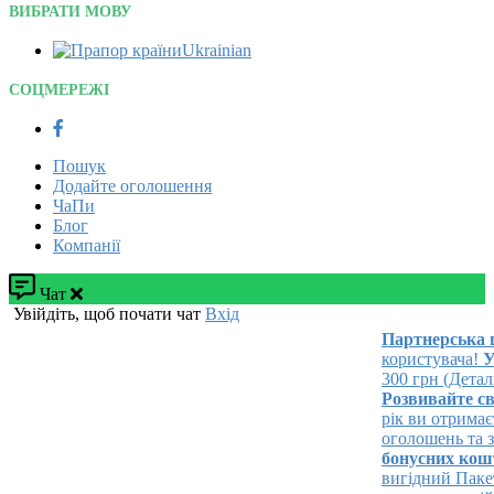
ВИБРАТИ МОВУ
Ukrainian‎
СОЦМЕРЕЖІ
Пошук
Додайте оголошення
ЧаПи
Блог
Компанії
Чат
Увійдіть, щоб почати чат
Вхід
Партнерська пр
користувача!
Ува
300 грн (Детальн
Розвивайте свій 
рік ви отримаєте
оголошень та зал
бонусних кошті
вигідний Пакет 