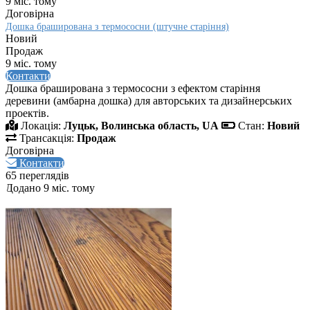
9 міс. тому
Договірна
Дошка браширована з термососни (штучне старіння)
Новий
Продаж
9 міс. тому
Контакти
Дошка браширована з термососни з ефектом старіння
деревини (амбарна дошка) для авторських та дизайнерських
проектів.
Локація:
Луцьк, Волинська область, UA
Стан:
Новий
Трансакція:
Продаж
Договірна
Контакти
65 переглядів
Додано 9 міс. тому