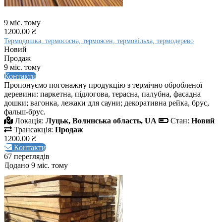
9 міс. тому
1200.00 ₴
Термодошка, термососна, термоясен, термовільха, термодерево
Новий
Продаж
9 міс. тому
Контакти
Пропонуємо погонажну продукцію з термічно обробленої
деревини: паркетна, підлогова, терасна, палубна, фасадна
дошки; вагонка, лежаки для сауни; декоративна рейка, брус,
фальш-брус.
Локація:
Луцьк, Волинська область, UA
Стан:
Новий
Трансакція:
Продаж
1200.00 ₴
Контакти
67 переглядів
Додано 9 міс. тому