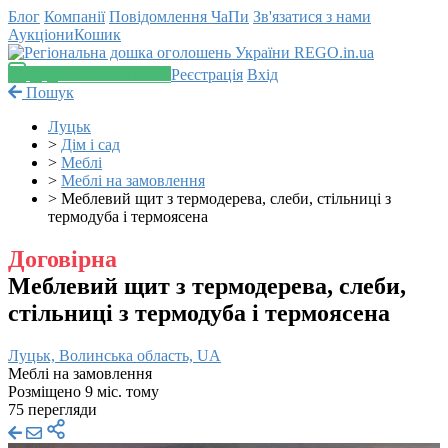
Блог
Компанії
Повідомлення
ЧаПи
Зв'язатися з нами
Аукціони
Кошик
Додати оголошення
Реєстрація
Вхід
Пошук
Луцьк
>
Дім і сад
>
Меблі
>
Меблі на замовлення
>
Меблевий щит з термодерева, слеби, стільниці з
термодуба і термоясена
Договірна
Меблевий щит з термодерева, слеби,
стільниці з термодуба і термоясена
Луцьк, Волинська область, UA
Меблі на замовлення
Розміщено 9 міс. тому
75 перегляди