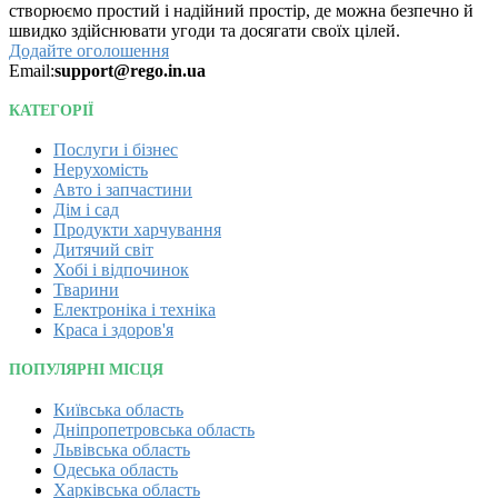
створюємо простий і надійний простір, де можна безпечно й
швидко здійснювати угоди та досягати своїх цілей.
Додайте оголошення
Email:
support@rego.in.ua
КАТЕГОРІЇ
Послуги і бізнес
Нерухомість
Авто і запчастини
Дім і сад
Продукти харчування
Дитячий світ
Хобі і відпочинок
Тварини
Електроніка і техніка
Краса і здоров'я
ПОПУЛЯРНІ МІСЦЯ
Київська область
Дніпропетровська область
Львівська область
Одеська область
Харківська область