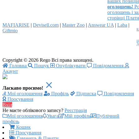
ваших позицій на
оголошень!
Розм
оголошень і залу
сторінці Платні 
MAFIARISE
|
Devisell.com
|
Master Zoo
|
Answear UA
|
Laba
|
R
Giftmio
Ц
Д
Copyright © 2026 Rego Всі права захищені.
Головна
Пошук
Опублікувати
Повідомлення
Акаунт
Ласкаво просимо!
Мої оголошення
Профіль
Підписка
Повідомлення
Просування
Вхід
Не маєте облікового запису?
Реєстрація
Мої оголошення
Увага
Мій профіль
Публічний
профіль
Кошик
Просування
Гаманець & Пакети