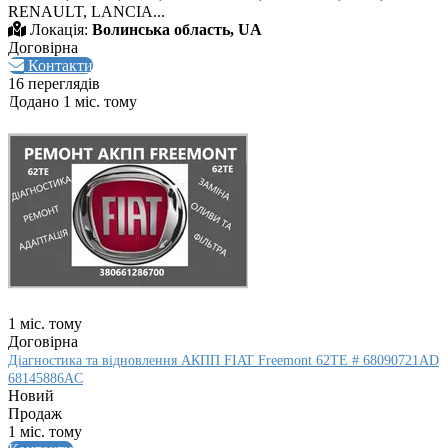
RENAULT, LANCIA...
Локація:
Волинська область, UA
Договірна
Контакти
16 переглядів
Додано 1 міс. тому
1 міс. тому
Договірна
Діагностика та відновлення АКПП FIAT Freemont 62TE # 68090721AD
68145886AC
Новий
Продаж
1 міс. тому