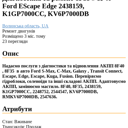
Ford EScape Edge 2438159,
K1GP7000CC, KV6P7000DB
Волинська область, UA
Ремонт двигунів
Розміщено 3 міс. тому
23 перегляди
Опис
Надаємо послуги з діагностики та відновлення АКПП 8F40
, 8F35 в авто Ford S-Max, C-Max, Galaxy , Transit Connect,
Escape, Edge, Escape, Kuga, Fusion. Перевіряємо
гідроблоки, соленоїди та інші складові АКПП. Адаптовуємо
АКПП, замінюємо мастило. 8F40, 8F35, 2438159,
K1GP7000CC, 2248752, 2544547, KV6P7000DB,
RMKV6P7000DB, 2547636.
Атрибути
Стан:
Вживане
Трансакція:
Продаж