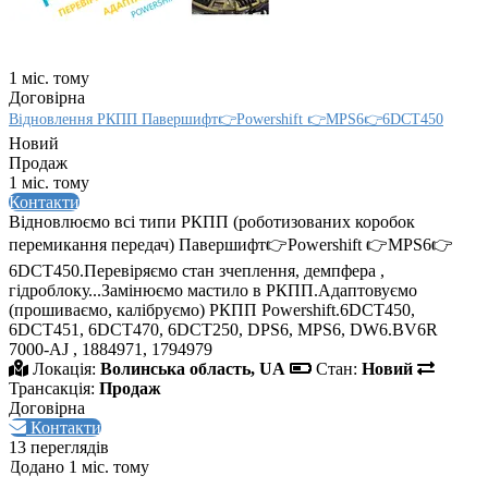
1 міс. тому
Договірна
Відновлення РКПП Павершифт👉Powershift 👉MPS6👉6DCT450
Новий
Продаж
1 міс. тому
Контакти
Відновлюємо всі типи РКПП (роботизованих коробок
перемикання передач) Павершифт👉Powershift 👉MPS6👉
6DCT450.Перевіряємо стан зчеплення, демпфера ,
гідроблоку...Замінюємо мастило в РКПП.Адаптовуємо
(прошиваємо, калібруємо) РКПП Powershift.6DCT450,
6DCT451, 6DCT470, 6DCT250, DPS6, MPS6, DW6.BV6R
7000-AJ , 1884971, 1794979
Локація:
Волинська область, UA
Стан:
Новий
Трансакція:
Продаж
Договірна
Контакти
13 переглядів
Додано 1 міс. тому