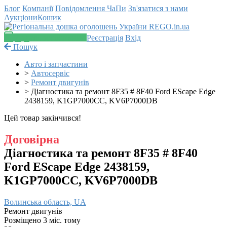
Блог
Компанії
Повідомлення
ЧаПи
Зв'язатися з нами
Аукціони
Кошик
Додати оголошення
Реєстрація
Вхід
Пошук
Авто і запчастини
>
Автосервіс
>
Ремонт двигунів
>
Діагностика та ремонт 8F35 # 8F40 Ford EScape Edge
2438159, K1GP7000CC, KV6P7000DB
Цей товар закінчився!
Договірна
Діагностика та ремонт 8F35 # 8F40
Ford EScape Edge 2438159,
K1GP7000CC, KV6P7000DB
Волинська область, UA
Ремонт двигунів
Розміщено 3 міс. тому