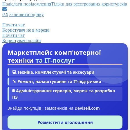
Надіслати повідомлення
Тільки для реєстрованих користувачів
0.0
Залишити оцінку
Почати чат
Користувач не в мережі
Почати чат
Користувач онлайн
Маркетплейс комп'ютерної
техніки
та IT-послуг
💻 Техніка, комплектуючі та аксесуари
🔧 Ремонт, налаштування та IT-підтримка
🌐 Адміністрування серверів, мереж та розробка
ПЗ
Знайди покупців і замовників на
Devisell.com
Розмістити оголошення