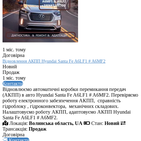
1 міс. тому
Договірна
Відновлення АКПП Hyundai Santa Fe A6LF1 # A6MF2
Новий
Продаж
1 міс. тому
Контакти
Відновлюємо автоматичні коробки перемикання передач
(АКПП) в авто Hyundai Santa Fe A6LF1 # A6MF2. Перевіряємо
роботу електронного забезпечення АКПП, справність
гідроблоку , гідроконвектора, механічних складових.
Налаштовуємо роботу АКПП, адаптовуємо АКПП Hyundai
Santa Fe A6LF1 # A6MF2.
Локація:
Волинська область, UA
Стан:
Новий
Трансакція:
Продаж
Договірна
Контакти