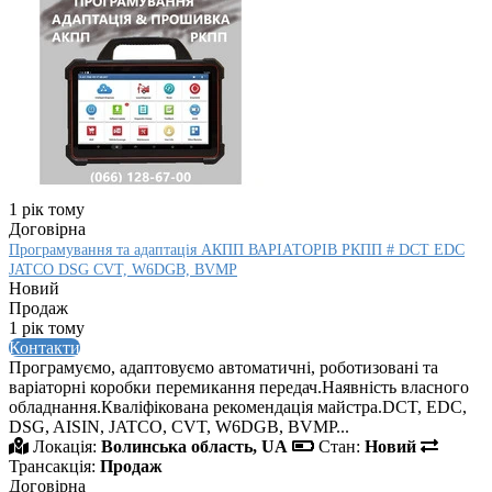
1 рік тому
Договірна
Програмування та адаптація АКПП ВАРІАТОРІВ РКПП # DCT EDC
JATCO DSG CVT, W6DGB, BVMP
Новий
Продаж
1 рік тому
Контакти
Програмуємо, адаптовуємо автоматичні, роботизовані та
варіаторні коробки перемикання передач.Наявність власного
обладнання.Кваліфікована рекомендація майстра.DCT, EDC,
DSG, AISIN, JATCO, CVT, W6DGB, BVMP...
Локація:
Волинська область, UA
Стан:
Новий
Трансакція:
Продаж
Договірна