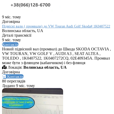
9 міс. тому
Договірна
Підвісні вали ( промвали) до VW Touran Audi Golf Skoda# 1K0407522
Волинська область, UA
Деталі трансмісії
9 міс. тому
Контакти
Новий підвісний вал (промвал) до Шкода SKODA OCTAVIA ,
VW TOURAN, VW GOLF V , AUDI A3 , SEAT ALTEA ,
TOLEDO , 1K0407522, 1K0407272CQ, 02E409345A. Промвал
може бути з флянцем (кабанчиком) і без флянця
Локація:
Волинська область, UA
Договірна
Контакти
80 переглядів
Додано 9 міс. тому