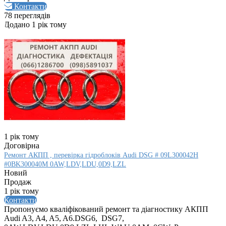
Контакти
78 переглядів
Додано 1 рік тому
1 рік тому
Договірна
Ремонт АКПП , перевірка гідроблоків Audi DSG # 09L300042H
#0BK300040M 0AW,LDV,LDU,0D9,LZL
Новий
Продаж
1 рік тому
Контакти
Пропонуємо кваліфікований ремонт та діагностику АКПП
Audi A3, A4, A5, A6.DSG6, DSG7,