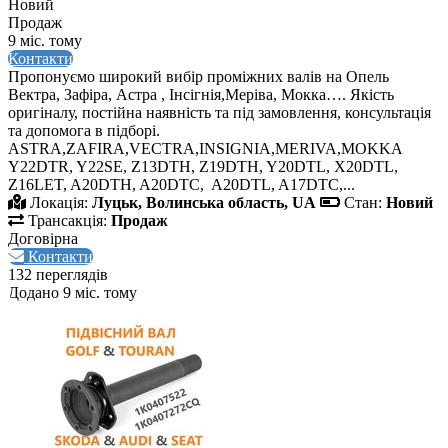
Новий
Продаж
9 міс. тому
Контакти
Пропонуємо широкий вибір проміжних валів на Опель
Вектра, Зафіра, Астра , Інсігнія,Меріва, Мокка…. Якість
оригіналу, постійна наявність та під замовлення, консультація
та допомога в підборі.
ASTRA,ZAFIRA,VECTRA,INSIGNIA,MERIVA,MOKKA
Y22DTR, Y22SE, Z13DTH, Z19DTH, Y20DTL, X20DTL,
Z16LET, A20DTH, A20DTC, A20DTL, A17DTC,...
Локація:
Луцьк, Волинська область, UA
Стан:
Новий
Трансакція:
Продаж
Договірна
Контакти
132 переглядів
Додано 9 міс. тому