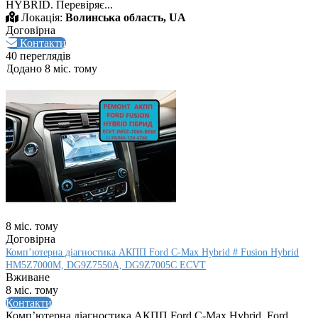
HYBRID. Перевіряє...
Локація:
Волинська область, UA
Договірна
Контакти
40 переглядів
Додано 8 міс. тому
8 міс. тому
Договірна
Комп’ютерна діагностика АКПП Ford C-Max Hybrid # Fusion Hybrid
HM5Z7000M, DG9Z7550A, DG9Z7005C ECVT
Вживане
8 міс. тому
Контакти
Комп’ютерна діагностика АКПП Ford C-Max Hybrid, Ford