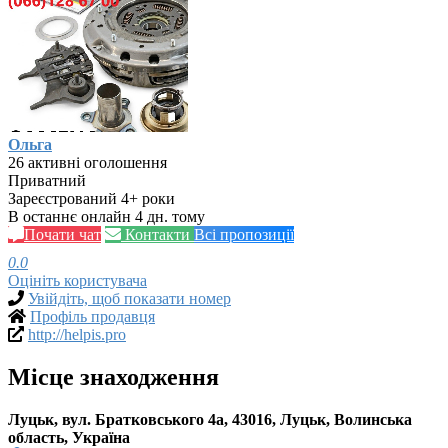
Ольга
26 активні оголошення
Приватний
Зареєстрований 4+ роки
В останнє онлайн 4 дн. тому
Почати чат
Контакти
Всі пропозиції
0.0
Оцініть користувача
Увійдіть, щоб показати номер
Профіль продавця
http://helpis.pro
Місце знаходження
Луцьк, вул. Братковського 4а, 43016, Луцьк, Волинська
область, Україна