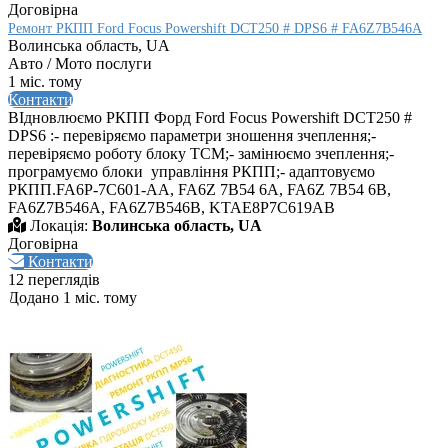
Договірна
Ремонт РКПП Ford Focus Powershift DCT250 # DPS6 # FA6Z7B546A
Волинська область, UA
Авто / Мото послуги
1 міс. тому
Контакти
ВІдновлюємо РКПП Форд Ford Focus Powershift DCT250 #
DPS6 :- перевіряємо параметри зношення зчеплення;-
перевіряємо роботу блоку ТСМ;- замінюємо зчеплення;-
програмуємо блоки управління РКПП;- адаптовуємо
РКПП.FA6P-7C601-AA, FA6Z 7B54 6A, FA6Z 7B54 6B,
FA6Z7B546A, FA6Z7B546B, KTAE8P7C619AB
Локація:
Волинська область, UA
Договірна
Контакти
12 переглядів
Додано 1 міс. тому