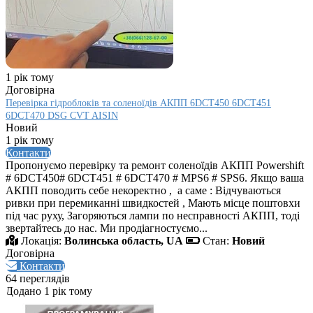
1 рік тому
Договірна
Перевірка гідроблоків та соленоїдів АКПП 6DCT450 6DCT451
6DCT470 DSG CVT AISIN
Новий
1 рік тому
Контакти
Пропонуємо перевірку та ремонт соленоїдів АКПП Powershift
# 6DCT450# 6DCT451 # 6DCT470 # MPS6 # SPS6. Якщо ваша
АКПП поводить себе некоректно , а саме : Відчуваються
ривки при перемиканні швидкостей , Мають місце поштовхи
під час руху, Загоряються лампи по несправності АКПП, тоді
звертайтесь до нас. Ми продіагностуємо...
Локація:
Волинська область, UA
Стан:
Новий
Договірна
Контакти
64 переглядів
Додано 1 рік тому