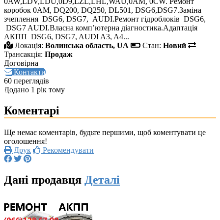
0AW,LDV,LDU,0D9,LZL,LHL,WAU,0AM, 0CW. Ремонт
коробок 0AM, DQ200, DQ250, DL501, DSG6,DSG7.Заміна
зчеплення DSG6, DSG7, AUDI.Ремонт гідроблоків DSG6,
DSG7 AUDI.Власна комп’ютерна діагностика.Адаптація
АКПП DSG6, DSG7, AUDI A3, A4...
Локація:
Волинська область, UA
Стан:
Новий
Трансакція:
Продаж
Договірна
Контакти
60 переглядів
Додано 1 рік тому
Коментарі
Ще немає коментарів, будьте першими, щоб коментувати це
оголошення!
Друк
Рекомендувати
Дані продавця
Деталі