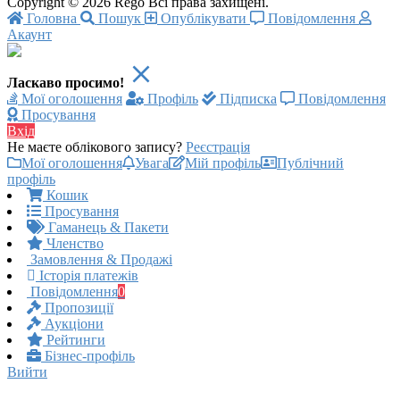
Copyright © 2026 Rego Всі права захищені.
Головна
Пошук
Опублікувати
Повідомлення
Акаунт
Ласкаво просимо!
Мої оголошення
Профіль
Підписка
Повідомлення
Просування
Вхід
Не маєте облікового запису?
Реєстрація
Мої оголошення
Увага
Мій профіль
Публічний
профіль
Кошик
Просування
Гаманець & Пакети
Членство
Замовлення & Продажі
Історія платежів
Повідомлення
0
Пропозиції
Аукціони
Рейтинги
Бізнес-профіль
Вийти