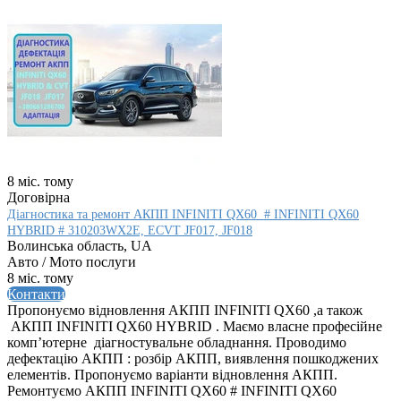
8 міс. тому
Договірна
Діагностика та ремонт АКПП INFINITI QX60 # INFINITI QX60
HYBRID # 310203WX2E, ECVT JF017, JF018
Волинська область, UA
Авто / Мото послуги
8 міс. тому
Контакти
Пропонуємо відновлення АКПП INFINITI QX60 ,а також
АКПП INFINITI QX60 HYBRID . Маємо власне професійне
комп’ютерне діагностувальне обладнання. Проводимо
дефектацію АКПП : розбір АКПП, виявлення пошкоджених
елементів. Пропонуємо варіанти відновлення АКПП.
Ремонтуємо АКПП INFINITI QX60 # INFINITI QX60