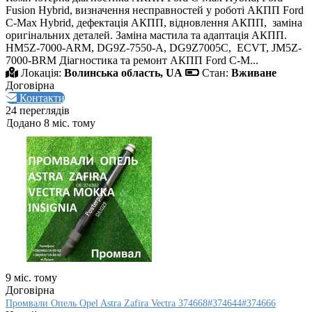
Fusion Hybrid, визначення несправностей у роботі АКПП Ford
C-Max Hybrid, дефектація АКПП, відновлення АКПП, заміна
оригінальних деталей. Заміна мастила та адаптація АКПП.
HM5Z-7000-ARM, DG9Z-7550-A, DG9Z7005C, ECVT, JM5Z-
7000-BRM Діагностика та ремонт АКПП Ford C-M...
Локація:
Волинська область, UA
Стан:
Вживане
Договірна
Контакти
24 переглядів
Додано 8 міс. тому
9 міс. тому
Договірна
Промвали Опель Opel Astra Zafira Vectra 374668#374644#374666